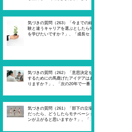
ますか？」、「もし講師一人一人に
魔法の力を与えるとしたら、どうし
ますか？」、「本当に重要な課題は
何ですか？」
気づきの質問（263）「今までの経
験と違うキャリアを選ぶとしたら何
を学びたいですか？」、「成長セグ
メントは何ですか？」、「この二つ
で悩んでいる理由は何ですか？」
気づきの質問（262）「意思決定を
するためにの馬鹿げたアイデアはあ
りますか？」、「次の20年で一番大
切なキーワードは何ですか？」、
「もし経営管理職で10年後どうなっ
ていますか？」、「今幸せを感じる
ために、何を変える必要がありま
気づきの質問（261）「部下の立場
す？」
だったら、どうしたらモチベーショ
ンが上がると思いますか？」、「モ
チベーションを上げることで、本当
にパフォーマンスはあがります