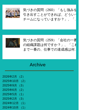
か？」
気づきの質問（260）「もし強みを
引き出すことができれば、どういう
チームになっていますか？」、「も
し20年前に戻って、１からチームを
作れるとしたら、どういうチームを
作りたいですか？」
気づきの質問（259）「会社の一番
の組織課題は何ですか？」、「これ
まで一番の、仕事での達成感は何で
すか？」、「能力やキャリア、社会
との関わりなどを考えないとした
ら、何がしたいですか？」
Archive
2026年2月
（2）
2件の記事
2025年10月
（2）
2件の記事
2025年9月
（3）
3件の記事
2025年6月
（2）
2件の記事
2025年5月
（1）
1件の記事
2025年2月
（3）
3件の記事
2024年12月
（1）
1件の記事
2024年10月
（1）
1件の記事