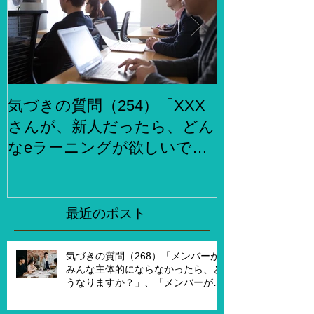
気づきの質問（254）「XXX
気づきの質問
さんが、新人だったら、どん
らでもお金
なeラーニングが欲しいです
何をしますか
か？」、「XXXさんが考える
２泊３日で旅
eラーニング3.0とはどんなも
ら、どこがい
のですか？」
「その人たち
最近のポスト
た時はどんな
気づきの質問（268）「メンバーが
みんな主体的にならなかったら、ど
うなりますか？」、「メンバーが主
体的になったらチームでどんなこと
を実現したいですか？」、「XXさん