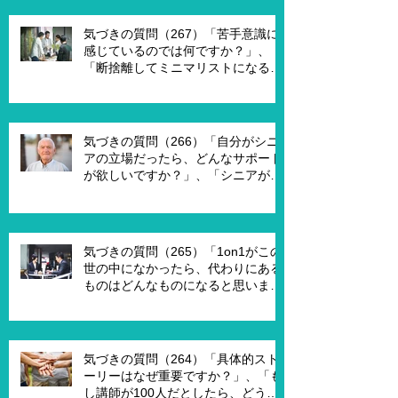
がメンバーだったら、どんなサポー
トを受ければ、主体的になります
気づきの質問（267）「苦手意識に
か？」
感じているのでは何ですか？」、
「断捨離してミニマリストになるの
は何が必要ですか？」、「世代が違
うと違うのではないですか？」
気づきの質問（266）「自分がシニ
アの立場だったら、どんなサポート
が欲しいですか？」、「シニアが喜
んで、チャレンジするための馬鹿げ
たアイデアはありますか？」
気づきの質問（265）「1on1がこの
世の中になかったら、代わりにある
ものはどんなものになると思います
か？」、「X Xさんが1on1でポイ活
を進める為には、どんな仕組みが必
要ですか？」、「1on1を成功させる
ためのキーワードはなんですか？」
気づきの質問（264）「具体的スト
ーリーはなぜ重要ですか？」、「も
し講師が100人だとしたら、どうし