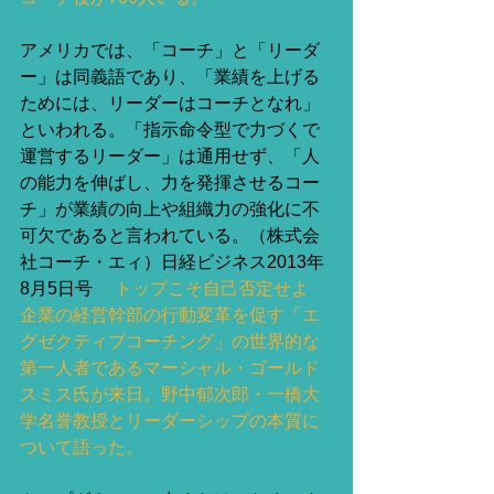
アメリカでは、「コーチ」と「リーダ
ー」は同義語であり、「業績を上げる
ためには、リーダーはコーチとなれ」
といわれる。「指示命令型で力づくで
運営するリーダー」は通用せず、「人
の能力を伸ばし、力を発揮させるコー
チ」が業績の向上や組織力の強化に不
可欠であると言われている。（株式会
社コーチ・エィ）日経ビジネス2013年
8月5日号 　
トップこそ自己否定せよ 　
企業の経営幹部の行動変革を促す「エ
グゼクティブコーチング」の世界的な
第一人者であるマーシャル・ゴールド
スミス氏が来日。野中郁次郎・一橋大
学名誉教授とリーダーシップの本質に
ついて語った。