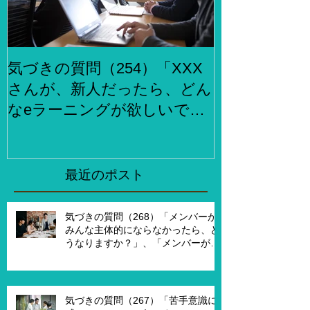
気づきの質問（254）「XXX
気づきの質問
さんが、新人だったら、どん
らでもお金
なeラーニングが欲しいです
何をしますか
か？」、「XXXさんが考える
２泊３日で旅
eラーニング3.0とはどんなも
ら、どこがい
のですか？」
「その人たち
最近のポスト
た時はどんな
気づきの質問（268）「メンバーが
みんな主体的にならなかったら、ど
うなりますか？」、「メンバーが主
体的になったらチームでどんなこと
を実現したいですか？」、「XXさん
がメンバーだったら、どんなサポー
トを受ければ、主体的になります
気づきの質問（267）「苦手意識に
か？」