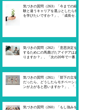
何ですか？」
気づきの質問（263）「今までの経
験と違うキャリアを選ぶとしたら何
を学びたいですか？」、「成長セグ
メントは何ですか？」、「この二つ
で悩んでいる理由は何ですか？」
気づきの質問（262）「意思決定を
するためにの馬鹿げたアイデアはあ
りますか？」、「次の20年で一番大
切なキーワードは何ですか？」、
「もし経営管理職で10年後どうなっ
ていますか？」、「今幸せを感じる
ために、何を変える必要がありま
気づきの質問（261）「部下の立場
す？」
だったら、どうしたらモチベーショ
ンが上がると思いますか？」、「モ
チベーションを上げることで、本当
にパフォーマンスはあがります
か？」
気づきの質問（260）「もし強みを