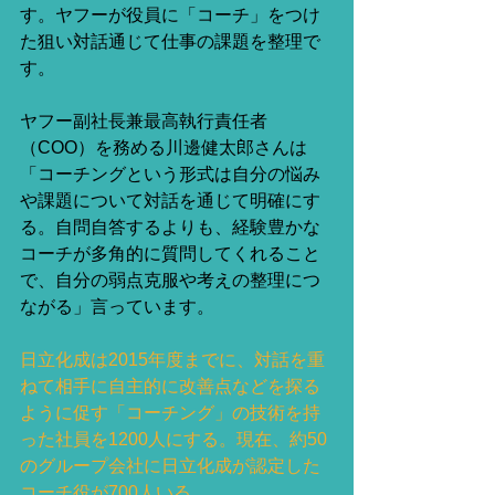
す。ヤフーが役員に「コーチ」をつけ
た狙い対話通じて仕事の課題を整理で
す。 
ヤフー副社長兼最高執行責任者
（COO）を務める川邊健太郎さんは
「コーチングという形式は自分の悩み
や課題について対話を通じて明確にす
る。自問自答するよりも、経験豊かな
コーチが多角的に質問してくれること
で、自分の弱点克服や考えの整理につ
ながる」言っています。 
日立化成は2015年度までに、対話を重
ねて相手に自主的に改善点などを探る
ように促す「コーチング」の技術を持
った社員を1200人にする。現在、約50
のグループ会社に日立化成が認定した
コーチ役が700人いる。