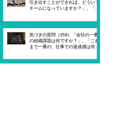
引き出すことができれば、どういう
チームになっていますか？」、「も
し20年前に戻って、１からチームを
作れるとしたら、どういうチームを
作りたいですか？」
気づきの質問（259）「会社の一番
の組織課題は何ですか？」、「これ
まで一番の、仕事での達成感は何で
すか？」、「能力やキャリア、社会
との関わりなどを考えないとした
ら、何がしたいですか？」
Archive
2026年2月
（2）
2件の記事
2025年10月
（2）
2件の記事
2025年9月
（3）
3件の記事
2025年6月
（2）
2件の記事
2025年5月
（1）
1件の記事
2025年2月
（3）
3件の記事
2024年12月
（1）
1件の記事
2024年10月
（1）
1件の記事
2024年7月
（3）
3件の記事
2024年6月
（4）
4件の記事
2024年4月
（2）
2件の記事