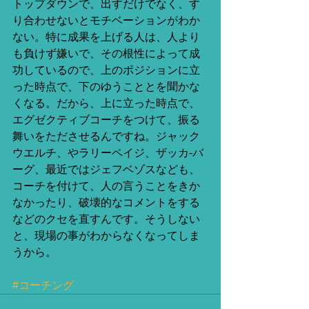
トップダウンで、出すだけでなく、す
り合わせないとモチベーションがわか
ない。特に成果を上げる人は、人より
も負けず嫌いで、その根性によって成
功しているので、上のポジションに立
った時点で、下のゆうこととを聞かな
くなる。だから、上に立った時点で、
エグゼクティブコーチをつけて、振る
舞いをたださせるんですね。ジャック
ウエルチ、やラリーペイジ、ザッカ-バ
ーグ、最近ではジェフベゾスなども、
コーチを付けて、人の言うことをきか
なかったり、破壊的なコメントをする
などのクセを直すんです。そうしない
と、現場の事がわからなくなってしま
うから。 
#コーチング