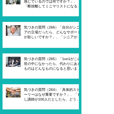
感じているのでは何ですか？」、
「断捨離してミニマリストになるの
は何が必要ですか？」、「世代が違
うと違うのではないですか？」
気づきの質問（266）「自分がシニ
アの立場だったら、どんなサポート
が欲しいですか？」、「シニアが喜
んで、チャレンジするための馬鹿げ
たアイデアはありますか？」
気づきの質問（265）「1on1がこの
世の中になかったら、代わりにある
ものはどんなものになると思います
か？」、「X Xさんが1on1でポイ活
を進める為には、どんな仕組みが必
要ですか？」、「1on1を成功させる
ためのキーワードはなんですか？」
気づきの質問（264）「具体的スト
ーリーはなぜ重要ですか？」、「も
し講師が100人だとしたら、どうし
ますか？」、「もし講師一人一人に
魔法の力を与えるとしたら、どうし
ますか？」、「本当に重要な課題は