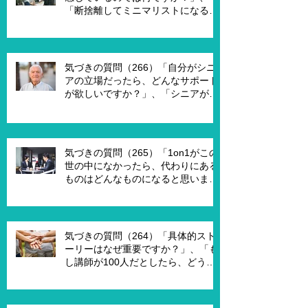
「断捨離してミニマリストになるの
は何が必要ですか？」、「世代が違
うと違うのではないですか？」
気づきの質問（266）「自分がシニ
アの立場だったら、どんなサポート
が欲しいですか？」、「シニアが喜
んで、チャレンジするための馬鹿げ
たアイデアはありますか？」
気づきの質問（265）「1on1がこの
世の中になかったら、代わりにある
ものはどんなものになると思います
か？」、「X Xさんが1on1でポイ活
を進める為には、どんな仕組みが必
要ですか？」、「1on1を成功させる
ためのキーワードはなんですか？」
気づきの質問（264）「具体的スト
ーリーはなぜ重要ですか？」、「も
し講師が100人だとしたら、どうし
ますか？」、「もし講師一人一人に
魔法の力を与えるとしたら、どうし
ますか？」、「本当に重要な課題は