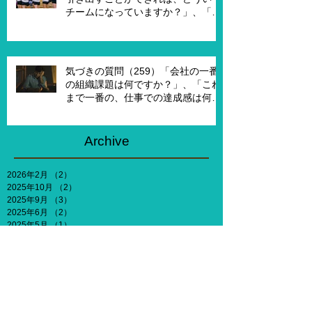
チームになっていますか？」、「も
し20年前に戻って、１からチームを
作れるとしたら、どういうチームを
作りたいですか？」
気づきの質問（259）「会社の一番
の組織課題は何ですか？」、「これ
まで一番の、仕事での達成感は何で
すか？」、「能力やキャリア、社会
との関わりなどを考えないとした
ら、何がしたいですか？」
Archive
2026年2月
（2）
2件の記事
2025年10月
（2）
2件の記事
2025年9月
（3）
3件の記事
2025年6月
（2）
2件の記事
2025年5月
（1）
1件の記事
2025年2月
（3）
3件の記事
2024年12月
（1）
1件の記事
2024年10月
（1）
1件の記事
2024年7月
（3）
3件の記事
2024年6月
（4）
4件の記事
2024年4月
（2）
2件の記事