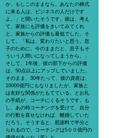
か、もしこのままなら、あなたの葬式
に来る人は、ビジネスの人だけです
よ。」と聞いたそうです。彼は、考え
て、家族にも評価をきいてみてくれ
と。家族からの評価も最低でした。そ
して、「私は、変わりたいと思う。息
子のために。今のままだと、息子もそ
ういう人間いになってしまうから。」
そして、1年後、彼の部下からの評価
は、50点以上にアップしていました。
そのまま、30年たって、彼の資産は、
10000億円にもなりましたが、家族と
は友好な関係がたもてている。とお礼
の手紙が、コーチにくるそうです。も
し、あの時コーチングを受けて、自分
の行動を直せなければ、離婚していた
だろう。そうすると、慰謝料で半分と
られるので、コーチングは5００億円の
価値があった（笑）と。 