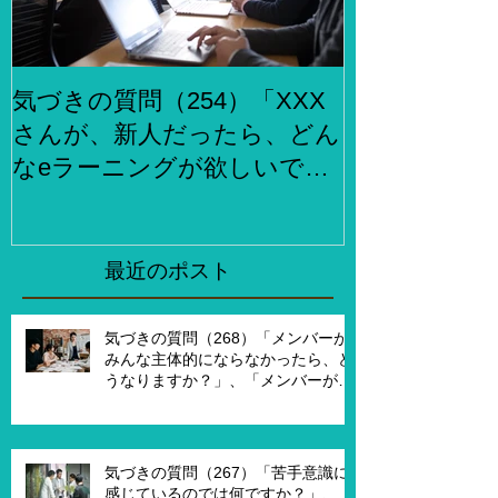
気づきの質問（254）「XXX
気づきの質問
さんが、新人だったら、どん
らでもお金
なeラーニングが欲しいです
何をしますか
か？」、「XXXさんが考える
２泊３日で旅
eラーニング3.0とはどんなも
ら、どこがい
のですか？」
「その人たち
最近のポスト
た時はどんな
気づきの質問（268）「メンバーが
みんな主体的にならなかったら、ど
うなりますか？」、「メンバーが主
体的になったらチームでどんなこと
を実現したいですか？」、「XXさん
がメンバーだったら、どんなサポー
トを受ければ、主体的になります
気づきの質問（267）「苦手意識に
か？」
感じているのでは何ですか？」、