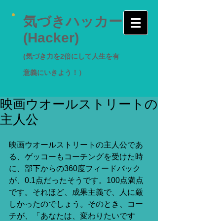
気づきハッカー
(Hacker)
(気づき力を2倍にして人生を有
意義にいきよう！）
映画ウオールストリートの
主人公
映画ウオールストリートの主人公であ
る、ゲッコーもコーチングを受けた時
に、部下からの360度フィードバック
が、0.1点だったそうです。100点満点
です。それほど、成果主義で、人に厳
しかったのでしょう。そのとき、コー
チが、「あなたは、変わりたいです