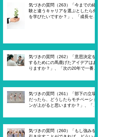
何ですか？」
気づきの質問（263）「今までの経
験と違うキャリアを選ぶとしたら何
を学びたいですか？」、「成長セグ
メントは何ですか？」、「この二つ
で悩んでいる理由は何ですか？」
気づきの質問（262）「意思決定を
するためにの馬鹿げたアイデアはあ
りますか？」、「次の20年で一番大
切なキーワードは何ですか？」、
「もし経営管理職で10年後どうなっ
ていますか？」、「今幸せを感じる
ために、何を変える必要がありま
気づきの質問（261）「部下の立場
す？」
だったら、どうしたらモチベーショ
ンが上がると思いますか？」、「モ
チベーションを上げることで、本当
にパフォーマンスはあがります
か？」
気づきの質問（260）「もし強みを
引き出すことができれば、どういう