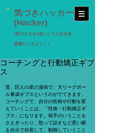
気づきハッカー
(Hacker)
(気づき力を2倍にして人生を有
意義にいきよう！）
コーチングと行動矯正ギブ
ス
昔、巨人の星の漫画で、大リーグボー
ル養成ギブスというのがでてきます。
コーチングで、自分の性格や行動を変
えていくことは、「性格・行動矯正ギ
ブス」になります。相手のいうことを
さえぎったり、怒って話すなど悪い癖
を自分で自覚して、制御していくこと