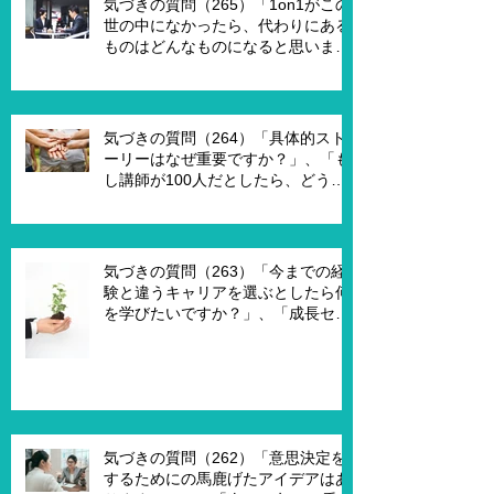
気づきの質問（265）「1on1がこの
世の中になかったら、代わりにある
ものはどんなものになると思います
か？」、「X Xさんが1on1でポイ活
を進める為には、どんな仕組みが必
要ですか？」、「1on1を成功させる
ためのキーワードはなんですか？」
気づきの質問（264）「具体的スト
ーリーはなぜ重要ですか？」、「も
し講師が100人だとしたら、どうし
ますか？」、「もし講師一人一人に
魔法の力を与えるとしたら、どうし
ますか？」、「本当に重要な課題は
何ですか？」
気づきの質問（263）「今までの経
験と違うキャリアを選ぶとしたら何
を学びたいですか？」、「成長セグ
メントは何ですか？」、「この二つ
で悩んでいる理由は何ですか？」
気づきの質問（262）「意思決定を
するためにの馬鹿げたアイデアはあ