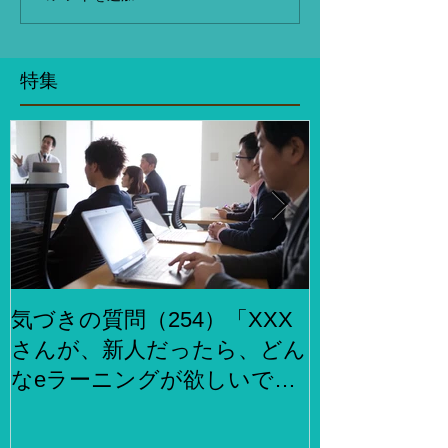
特集
気づきの質問（254）「XXX
気づきの質問
さんが、新人だったら、どん
らでもお金
なeラーニングが欲しいです
何をしますか
か？」、「XXXさんが考える
２泊３日で旅
eラーニング3.0とはどんなも
ら、どこがい