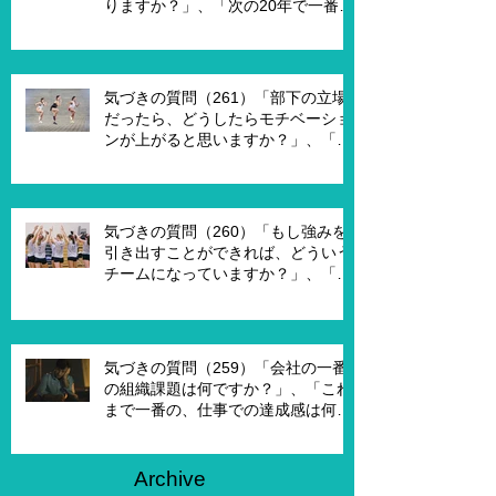
りますか？」、「次の20年で一番大
切なキーワードは何ですか？」、
「もし経営管理職で10年後どうなっ
ていますか？」、「今幸せを感じる
ために、何を変える必要がありま
気づきの質問（261）「部下の立場
す？」
だったら、どうしたらモチベーショ
ンが上がると思いますか？」、「モ
チベーションを上げることで、本当
にパフォーマンスはあがります
か？」
気づきの質問（260）「もし強みを
引き出すことができれば、どういう
チームになっていますか？」、「も
し20年前に戻って、１からチームを
作れるとしたら、どういうチームを
作りたいですか？」
気づきの質問（259）「会社の一番
の組織課題は何ですか？」、「これ
まで一番の、仕事での達成感は何で
すか？」、「能力やキャリア、社会
との関わりなどを考えないとした
ら、何がしたいですか？」
Archive