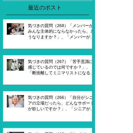
のですか？」
「その人たち
最近のポスト
た時はどんな
気づきの質問（268）「メンバーが
みんな主体的にならなかったら、ど
うなりますか？」、「メンバーが主
体的になったらチームでどんなこと
を実現したいですか？」、「XXさん
がメンバーだったら、どんなサポー
トを受ければ、主体的になります
気づきの質問（267）「苦手意識に
か？」
感じているのでは何ですか？」、
「断捨離してミニマリストになるの
は何が必要ですか？」、「世代が違
うと違うのではないですか？」
気づきの質問（266）「自分がシニ
アの立場だったら、どんなサポート
が欲しいですか？」、「シニアが喜
んで、チャレンジするための馬鹿げ
たアイデアはありますか？」