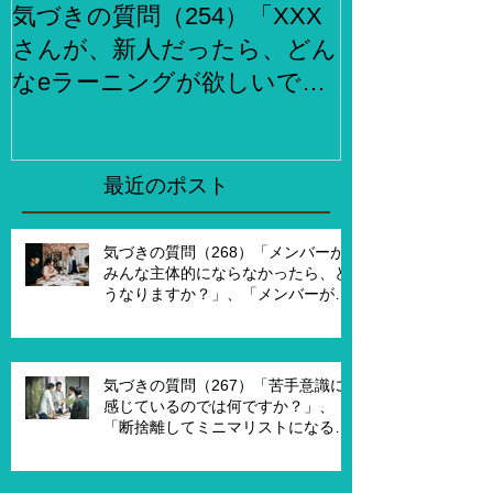
気づきの質問（254）「XXX
気づきの質問
さんが、新人だったら、どん
らでもお金
なeラーニングが欲しいです
何をしますか
か？」、「XXXさんが考える
２泊３日で旅
eラーニング3.0とはどんなも
ら、どこがい
のですか？」
「その人たち
最近のポスト
た時はどんな
気づきの質問（268）「メンバーが
みんな主体的にならなかったら、ど
うなりますか？」、「メンバーが主
体的になったらチームでどんなこと
を実現したいですか？」、「XXさん
がメンバーだったら、どんなサポー
トを受ければ、主体的になります
気づきの質問（267）「苦手意識に
か？」
感じているのでは何ですか？」、
「断捨離してミニマリストになるの
は何が必要ですか？」、「世代が違
うと違うのではないですか？」