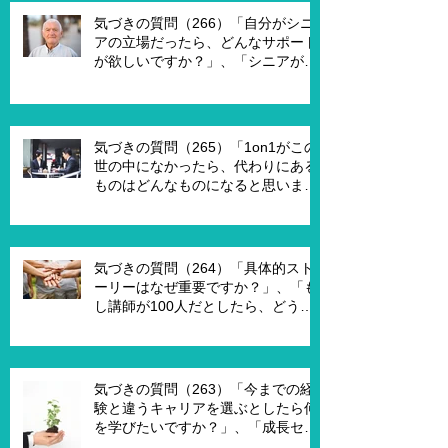
気づきの質問（266）「自分がシニ
アの立場だったら、どんなサポート
が欲しいですか？」、「シニアが喜
んで、チャレンジするための馬鹿げ
たアイデアはありますか？」
気づきの質問（265）「1on1がこの
世の中になかったら、代わりにある
ものはどんなものになると思います
か？」、「X Xさんが1on1でポイ活
を進める為には、どんな仕組みが必
要ですか？」、「1on1を成功させる
ためのキーワードはなんですか？」
気づきの質問（264）「具体的スト
ーリーはなぜ重要ですか？」、「も
し講師が100人だとしたら、どうし
ますか？」、「もし講師一人一人に
魔法の力を与えるとしたら、どうし
ますか？」、「本当に重要な課題は
何ですか？」
気づきの質問（263）「今までの経
験と違うキャリアを選ぶとしたら何
を学びたいですか？」、「成長セグ
メントは何ですか？」、「この二つ