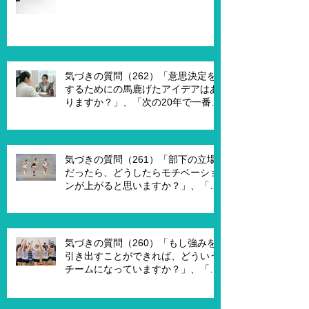
で悩んでいる理由は何ですか？」
気づきの質問（262）「意思決定を
するためにの馬鹿げたアイデアはあ
りますか？」、「次の20年で一番大
切なキーワードは何ですか？」、
「もし経営管理職で10年後どうなっ
ていますか？」、「今幸せを感じる
ために、何を変える必要がありま
気づきの質問（261）「部下の立場
す？」
だったら、どうしたらモチベーショ
ンが上がると思いますか？」、「モ
チベーションを上げることで、本当
にパフォーマンスはあがります
か？」
気づきの質問（260）「もし強みを
引き出すことができれば、どういう
チームになっていますか？」、「も
し20年前に戻って、１からチームを
作れるとしたら、どういうチームを
作りたいですか？」