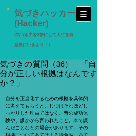
気づきハッカー
(Hacker)
(気づき力を2倍にして人生を有
意義にいきよう！）
気づきの質問（36） 「自
分が正しい根拠はなんです
か？」
自分を正当化するための根拠を具体的
に考えてもらうと、じつはそれほどし
っかりした理由ではなく。昔の成功体
験や、誰かから言われたこと。本で読
んだことなどの場合があります。その
根拠についてあてはまる場合や、あて