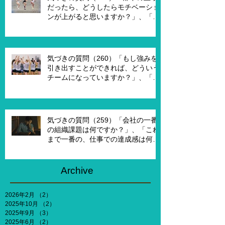
す？」
だったら、どうしたらモチベーショ
ンが上がると思いますか？」、「モ
チベーションを上げることで、本当
にパフォーマンスはあがります
か？」
気づきの質問（260）「もし強みを
引き出すことができれば、どういう
チームになっていますか？」、「も
し20年前に戻って、１からチームを
作れるとしたら、どういうチームを
作りたいですか？」
気づきの質問（259）「会社の一番
の組織課題は何ですか？」、「これ
まで一番の、仕事での達成感は何で
すか？」、「能力やキャリア、社会
との関わりなどを考えないとした
ら、何がしたいですか？」
Archive
2026年2月
（2）
2件の記事
2025年10月
（2）
2件の記事
2025年9月
（3）
3件の記事
2025年6月
（2）
2件の記事