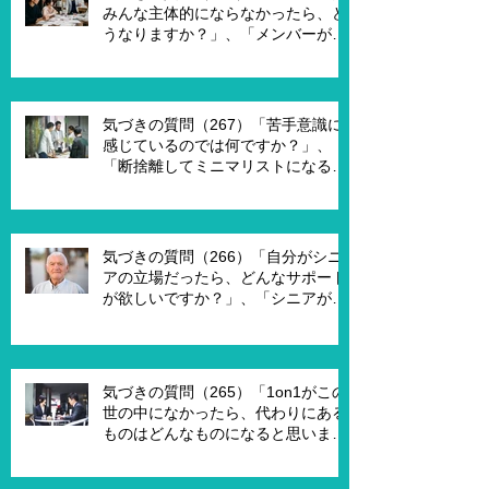
みんな主体的にならなかったら、ど
うなりますか？」、「メンバーが主
体的になったらチームでどんなこと
を実現したいですか？」、「XXさん
がメンバーだったら、どんなサポー
トを受ければ、主体的になります
気づきの質問（267）「苦手意識に
か？」
感じているのでは何ですか？」、
「断捨離してミニマリストになるの
は何が必要ですか？」、「世代が違
うと違うのではないですか？」
気づきの質問（266）「自分がシニ
アの立場だったら、どんなサポート
が欲しいですか？」、「シニアが喜
んで、チャレンジするための馬鹿げ
たアイデアはありますか？」
気づきの質問（265）「1on1がこの
世の中になかったら、代わりにある
ものはどんなものになると思います
か？」、「X Xさんが1on1でポイ活
を進める為には、どんな仕組みが必