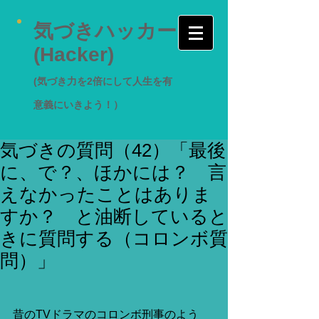
気づきハッカー
(Hacker)
(気づき力を2倍にして人生を有
意義にいきよう！）
気づきの質問（42）「最後
に、で？、ほかには？ 言
えなかったことはありま
すか？ と油断していると
きに質問する（コロンボ質
問）」
昔のTVドラマのコロンボ刑事のよう