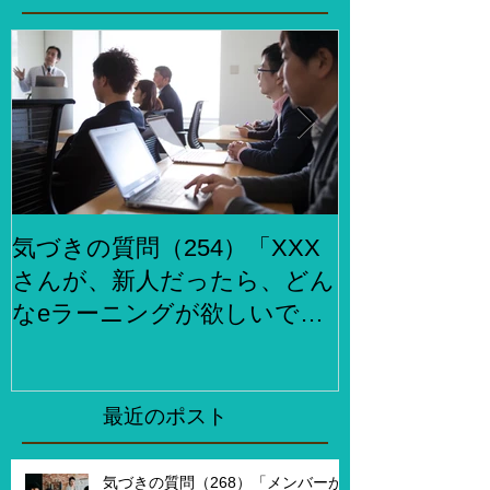
気づきの質問（254）「XXX
気づきの質問
さんが、新人だったら、どん
らでもお金
なeラーニングが欲しいです
何をしますか
か？」、「XXXさんが考える
２泊３日で旅
eラーニング3.0とはどんなも
ら、どこがい
のですか？」
「その人たち
最近のポスト
た時はどんな
気づきの質問（268）「メンバーが