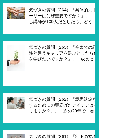
要ですか？」、「1on1を成功させる
ためのキーワードはなんですか？」
気づきの質問（264）「具体的スト
ーリーはなぜ重要ですか？」、「も
し講師が100人だとしたら、どうし
ますか？」、「もし講師一人一人に
魔法の力を与えるとしたら、どうし
ますか？」、「本当に重要な課題は
何ですか？」
気づきの質問（263）「今までの経
験と違うキャリアを選ぶとしたら何
を学びたいですか？」、「成長セグ
メントは何ですか？」、「この二つ
で悩んでいる理由は何ですか？」
気づきの質問（262）「意思決定を
するためにの馬鹿げたアイデアはあ
りますか？」、「次の20年で一番大
切なキーワードは何ですか？」、
「もし経営管理職で10年後どうなっ
ていますか？」、「今幸せを感じる
ために、何を変える必要がありま
気づきの質問（261）「部下の立場