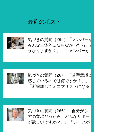
か？」、「XXXさんが考える
２泊３日で旅
eラーニング3.0とはどんなも
ら、どこがい
のですか？」
「その人たち
最近のポスト
た時はどんな
気づきの質問（268）「メンバーが
みんな主体的にならなかったら、ど
うなりますか？」、「メンバーが主
体的になったらチームでどんなこと
を実現したいですか？」、「XXさん
がメンバーだったら、どんなサポー
トを受ければ、主体的になります
気づきの質問（267）「苦手意識に
か？」
感じているのでは何ですか？」、
「断捨離してミニマリストになるの
は何が必要ですか？」、「世代が違
うと違うのではないですか？」
気づきの質問（266）「自分がシニ
アの立場だったら、どんなサポート
が欲しいですか？」、「シニアが喜
んで、チャレンジするための馬鹿げ