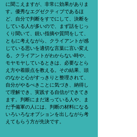
に聞こえますが、非常に効果がありま
す。優秀なエグゼクティブであるほ
ど、自分で判断をすでにして、決断を
している人が多いので、まず話をじっ
くり聞いて、鋭い指摘や質問をして、
ともに考えながら、クライアントが感
じている思いを適切な言葉に言い変え
る。クライアントがわからない時や、
モヤモヤしているときは、必要なとら
え方や着眼点を教える。その結果、頭
のなかと心がすっきりと整理されて、
自分がやるべきことに気づき、納得し
て理解でき、実践する自信ができてき
ます。判断にまだ迷っている人や、ま
だ予備軍の人には、判断の材料になる
いろいろなオプションを出しながら考
えてもらう方が先決です。 