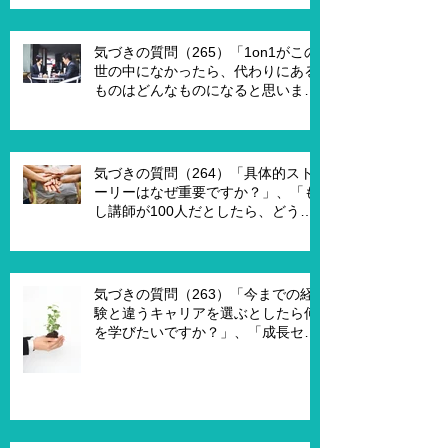
たアイデアはありますか？」
気づきの質問（265）「1on1がこの
世の中になかったら、代わりにある
ものはどんなものになると思います
か？」、「X Xさんが1on1でポイ活
を進める為には、どんな仕組みが必
要ですか？」、「1on1を成功させる
ためのキーワードはなんですか？」
気づきの質問（264）「具体的スト
ーリーはなぜ重要ですか？」、「も
し講師が100人だとしたら、どうし
ますか？」、「もし講師一人一人に
魔法の力を与えるとしたら、どうし
ますか？」、「本当に重要な課題は
何ですか？」
気づきの質問（263）「今までの経
験と違うキャリアを選ぶとしたら何
を学びたいですか？」、「成長セグ
メントは何ですか？」、「この二つ
で悩んでいる理由は何ですか？」