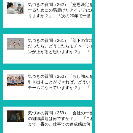
気づきの質問（262）「意思決定を
するためにの馬鹿げたアイデアはあ
りますか？」、「次の20年で一番大
切なキーワードは何ですか？」、
「もし経営管理職で10年後どうなっ
ていますか？」、「今幸せを感じる
ために、何を変える必要がありま
気づきの質問（261）「部下の立場
す？」
だったら、どうしたらモチベーショ
ンが上がると思いますか？」、「モ
チベーションを上げることで、本当
にパフォーマンスはあがります
か？」
気づきの質問（260）「もし強みを
引き出すことができれば、どういう
チームになっていますか？」、「も
し20年前に戻って、１からチームを
作れるとしたら、どういうチームを
作りたいですか？」
気づきの質問（259）「会社の一番
の組織課題は何ですか？」、「これ
まで一番の、仕事での達成感は何で
すか？」、「能力やキャリア、社会