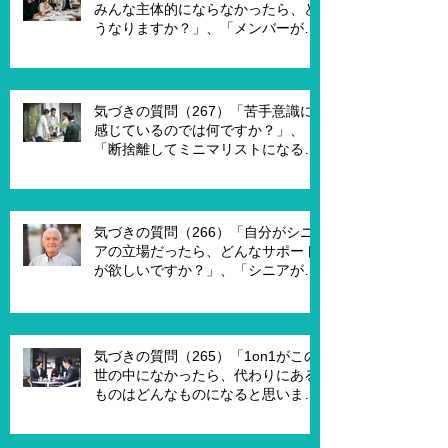
みんな主体的にならなかったら、ど
うなりますか？」、「メンバーが主
体的になったらチームでどんなこと
を実現したいですか？」、「XXさん
がメンバーだったら、どんなサポー
トを受ければ、主体的になります
気づきの質問（267）「苦手意識に
か？」
感じているのでは何ですか？」、
「断捨離してミニマリストになるの
は何が必要ですか？」、「世代が違
うと違うのではないですか？」
気づきの質問（266）「自分がシニ
アの立場だったら、どんなサポート
が欲しいですか？」、「シニアが喜
んで、チャレンジするための馬鹿げ
たアイデアはありますか？」
気づきの質問（265）「1on1がこの
世の中になかったら、代わりにある
ものはどんなものになると思います
か？」、「X Xさんが1on1でポイ活
を進める為には、どんな仕組みが必