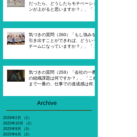
す？」
だったら、どうしたらモチベーショ
ンが上がると思いますか？」、「モ
チベーションを上げることで、本当
にパフォーマンスはあがります
か？」
気づきの質問（260）「もし強みを
引き出すことができれば、どういう
チームになっていますか？」、「も
し20年前に戻って、１からチームを
作れるとしたら、どういうチームを
作りたいですか？」
気づきの質問（259）「会社の一番
の組織課題は何ですか？」、「これ
まで一番の、仕事での達成感は何で
すか？」、「能力やキャリア、社会
との関わりなどを考えないとした
ら、何がしたいですか？」
Archive
2026年2月
（2）
2件の記事
2025年10月
（2）
2件の記事
2025年9月
（3）
3件の記事
2025年6月
（2）
2件の記事