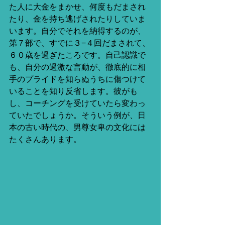
た人に大金をまかせ、何度もだまされ
たり、金を持ち逃げされたりしていま
います。自分でそれを納得するのが、
第７部で、すでに３−４回だまされて、
６０歳を過ぎたころです。自己認識で
も、自分の過激な言動が、徹底的に相
手のプライドを知らぬうちに傷つけて
いることを知り反省します。彼がも
し、コーチングを受けていたら変わっ
ていたでしょうか。そういう例が、日
本の古い時代の、男尊女卑の文化には
たくさんあります。 