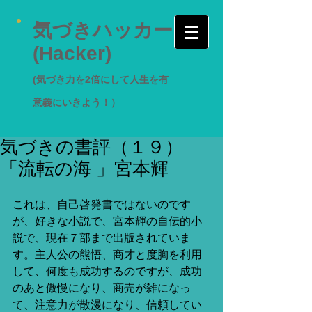
気づきハッカー
(Hacker)
(気づき力を2倍にして人生を有
意義にいきよう！）
気づきの書評（１９）
「流転の海 」宮本輝
これは、自己啓発書ではないのです
が、好きな小説で、宮本輝の自伝的小
説で、現在７部まで出版されていま
す。主人公の熊悟、商才と度胸を利用
して、何度も成功するのですが、成功
のあと傲慢になり、商売が雑になっ
て、注意力が散漫になり、信頼してい