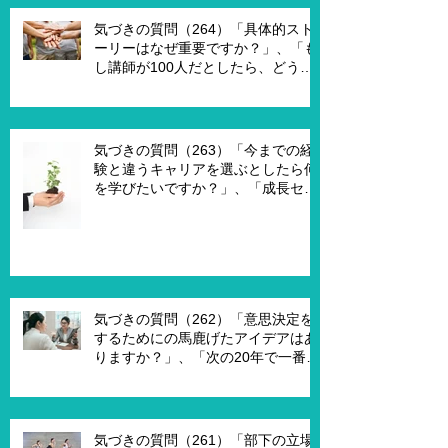
要ですか？」、「1on1を成功させる
ためのキーワードはなんですか？」
気づきの質問（264）「具体的スト
ーリーはなぜ重要ですか？」、「も
し講師が100人だとしたら、どうし
ますか？」、「もし講師一人一人に
魔法の力を与えるとしたら、どうし
ますか？」、「本当に重要な課題は
何ですか？」
気づきの質問（263）「今までの経
験と違うキャリアを選ぶとしたら何
を学びたいですか？」、「成長セグ
メントは何ですか？」、「この二つ
で悩んでいる理由は何ですか？」
気づきの質問（262）「意思決定を
するためにの馬鹿げたアイデアはあ
りますか？」、「次の20年で一番大
切なキーワードは何ですか？」、
「もし経営管理職で10年後どうなっ
ていますか？」、「今幸せを感じる
ために、何を変える必要がありま
気づきの質問（261）「部下の立場