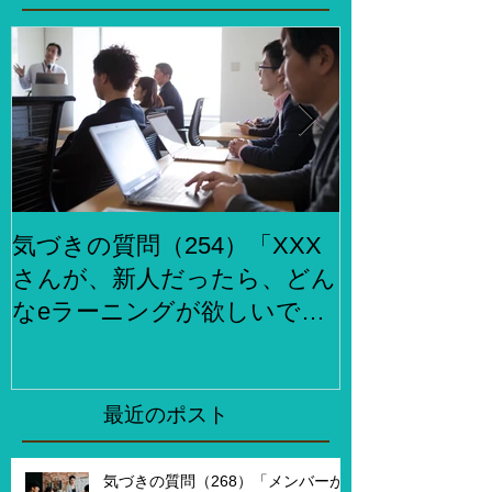
気づきの質問（254）「XXX
気づきの質問
さんが、新人だったら、どん
らでもお金
なeラーニングが欲しいです
何をしますか
か？」、「XXXさんが考える
２泊３日で旅
eラーニング3.0とはどんなも
ら、どこがい
のですか？」
「その人たち
最近のポスト
た時はどんな
気づきの質問（268）「メンバーが