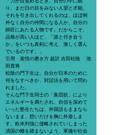
「力が目覚めるとき。自分の中に眠
り、まだ日の目をみない人望と才能。
それを引き出してくれるのは、ほぼ例
外なく自分の仲間になる人か、自分の
師匠にあたる人物です。だからこそ、
品格が高い人ほど、「誰と付き合う
か」をいつも真剣に考え、激しく選ん
でいるのです。」 
引用　覚悟の磨き方 超訳 吉田松陰 　池
田貴将 
松陰の門下生は、自分が日本のために
何をなすべきか、対話法を用いて問わ
れました。 
そんな門下生同士の「集団欲」により
エネルギーを満たされ、自信を深めて
いった塾生たちは、外国語もままなら
ないまま、想いだけを胸に外遊しま
す。欧米列強に侵略されていしまった
清国の轍を踏まないよう、軍備や社会