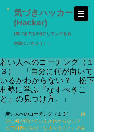
気づきハッカー
(Hacker)
(気づき力を2倍にして人生を有
意義にいきよう！）
若い人へのコーチング（１
３） 「自分に何が向いて
いるかわからない？ 松下
村塾に学ぶ『なすべきこ
と』の見つけ方。」
若い人へのコーチング（１３）　
「自
分に何が向いているかわからない？　
松下村塾に学ぶ『なすべきこと』の見