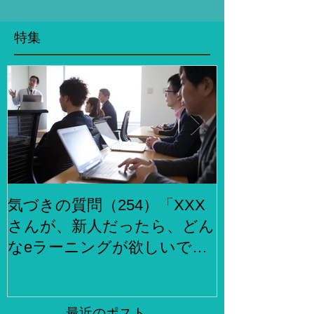
特集
気づきの質問（254）「XXX
気づきの質問
さんが、新人だったら、どん
らでもお金
なeラーニングが欲しいです
何をしますか
か？」、「XXXさんが考える
２泊３日で旅
eラーニング3.0とはどんなも
ら、どこがい
のですか？」
「その人たち
最近のポスト