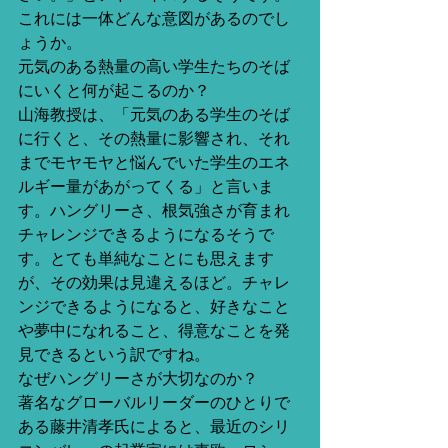
これには一体どんな意図があるのでし
ょうか。 
元気のある熱量の高い学生たちのそば
にいくと何が起こるのか？ 
山海教授は、「元気のある学生のそば
に行くと、その熱量に影響され、それ
までモヤモヤと悩んでいた学生のエネ
ルギー量があがってくる」と言いま
す。ハングリーさ、根気強さが育まれ
チャレンジできるようになるそうで
す。とても単純なことにも思えます
が、その効果は見違えるほど。チャレ
ンジできるようになると、好きなこと
や夢中になれること、得意なことを発
見できるという訳ですね。 
なぜハングリーさが大切なのか？ 
著名なグローバルリーダーのひとりで
ある藤井清孝氏によると、最近のシリ