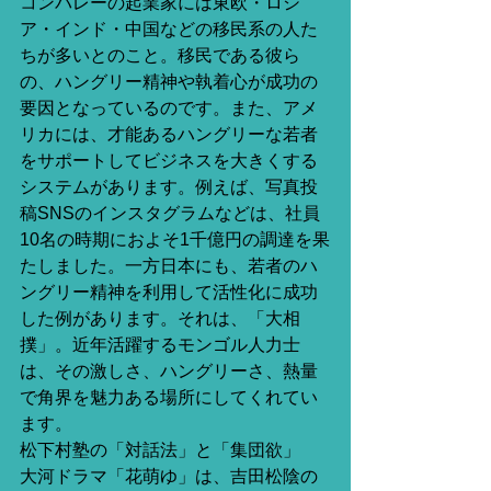
コンバレーの起業家には東欧・ロシ
ア・インド・中国などの移民系の人た
ちが多いとのこと。移民である彼ら
の、ハングリー精神や執着心が成功の
要因となっているのです。また、アメ
リカには、才能あるハングリーな若者
をサポートしてビジネスを大きくする
システムがあります。例えば、写真投
稿SNSのインスタグラムなどは、社員
10名の時期におよそ1千億円の調達を果
たしました。一方日本にも、若者のハ
ングリー精神を利用して活性化に成功
した例があります。それは、「大相
撲」。近年活躍するモンゴル人力士
は、その激しさ、ハングリーさ、熱量
で角界を魅力ある場所にしてくれてい
ます。 
松下村塾の「対話法」と「集団欲」 
大河ドラマ「花萌ゆ」は、吉田松陰の