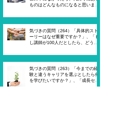
ものはどんなものになると思います
か？」、「X Xさんが1on1でポイ活
を進める為には、どんな仕組みが必
要ですか？」、「1on1を成功させる
ためのキーワードはなんですか？」
気づきの質問（264）「具体的スト
ーリーはなぜ重要ですか？」、「も
し講師が100人だとしたら、どうし
ますか？」、「もし講師一人一人に
魔法の力を与えるとしたら、どうし
ますか？」、「本当に重要な課題は
何ですか？」
気づきの質問（263）「今までの経
験と違うキャリアを選ぶとしたら何
を学びたいですか？」、「成長セグ
メントは何ですか？」、「この二つ
で悩んでいる理由は何ですか？」
気づきの質問（262）「意思決定を
するためにの馬鹿げたアイデアはあ
りますか？」、「次の20年で一番大
切なキーワードは何ですか？」、