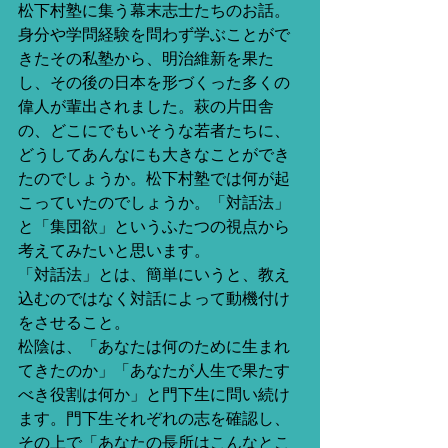
松下村塾に集う幕末志士たちのお話。 
身分や学問経験を問わず学ぶことがで
きたその私塾から、明治維新を果た
し、その後の日本を形づくった多くの
偉人が輩出されました。萩の片田舎
の、どこにでもいそうな若者たちに、
どうしてあんなにも大きなことができ
たのでしょうか。松下村塾では何が起
こっていたのでしょうか。「対話法」
と「集団欲」というふたつの視点から
考えてみたいと思います。 
「対話法」とは、簡単にいうと、教え
込むのではなく対話によって動機付け
をさせること。 
松陰は、「あなたは何のために生まれ
てきたのか」「あなたが人生で果たす
べき役割は何か」と門下生に問い続け
ます。門下生それぞれの志を確認し、
その上で「あなたの長所はこんなとこ