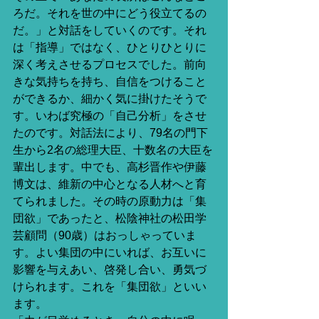
ろだ。それを世の中にどう役立てるの
だ。」と対話をしていくのです。それ
は「指導」ではなく、ひとりひとりに
深く考えさせるプロセスでした。前向
きな気持ちを持ち、自信をつけること
ができるか、細かく気に掛けたそうで
す。いわば究極の「自己分析」をさせ
たのです。対話法により、79名の門下
生から2名の総理大臣、十数名の大臣を
輩出します。中でも、高杉晋作や伊藤
博文は、維新の中心となる人材へと育
てられました。その時の原動力は「集
団欲」であったと、松陰神社の松田学
芸顧問（90歳）はおっしゃっていま
す。よい集団の中にいれば、お互いに
影響を与えあい、啓発し合い、勇気づ
けられます。これを「集団欲」といい
ます。 