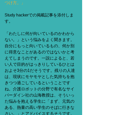
つけ方。」
Study hackerでの掲載記事を添付しま
す。 
「わたしに何が向いているのかわから
ない。」という悩みをよく聞きます。
自分にもっと向いているもの、何か別
に得意なことがあるのではないかと考
えてしまうのです。一説によると、若
い人で目的がはっきりしているひとは
およそ3分の1だそうです。残りの人達
は、現状にモヤモヤとした気持ちを抱
きつつ過ごしているということです
ね。介護ロボットの分野で有名なサイ
バーダイン社の山海教授は、そういっ
た悩みを抱える学生に「まず、元気の
ある、熱量の高い学生のそばに行きな
さい。」とアドバイスするそうです。