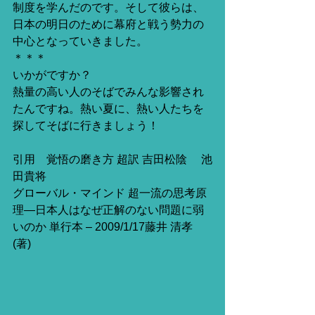
制度を学んだのです。そして彼らは、
日本の明日のために幕府と戦う勢力の
中心となっていきました。 
＊＊＊ 
いかがですか？ 
熱量の高い人のそばでみんな影響され
たんですね。熱い夏に、熱い人たちを
探してそばに行きましょう！ 
引用　覚悟の磨き方 超訳 吉田松陰 　池
田貴将 
グローバル・マインド 超一流の思考原
理―日本人はなぜ正解のない問題に弱
いのか 単行本 – 2009/1/17藤井 清孝 
(著) 