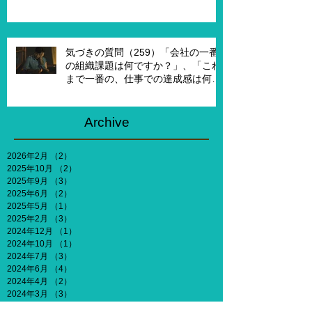
し20年前に戻って、１からチームを
作れるとしたら、どういうチームを
作りたいですか？」
気づきの質問（259）「会社の一番
の組織課題は何ですか？」、「これ
まで一番の、仕事での達成感は何で
すか？」、「能力やキャリア、社会
との関わりなどを考えないとした
ら、何がしたいですか？」
Archive
2026年2月
（2）
2件の記事
2025年10月
（2）
2件の記事
2025年9月
（3）
3件の記事
2025年6月
（2）
2件の記事
2025年5月
（1）
1件の記事
2025年2月
（3）
3件の記事
2024年12月
（1）
1件の記事
2024年10月
（1）
1件の記事
2024年7月
（3）
3件の記事
2024年6月
（4）
4件の記事
2024年4月
（2）
2件の記事
2024年3月
（3）
3件の記事
2024年2月
（3）
3件の記事