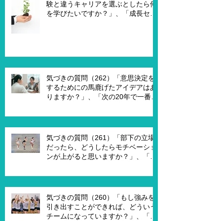
験と違うキャリアを選ぶとしたら何
を学びたいですか？」、「成長セグ
メントは何ですか？」、「この二つ
で悩んでいる理由は何ですか？」
気づきの質問（262）「意思決定を
するためにの馬鹿げたアイデアはあ
りますか？」、「次の20年で一番大
切なキーワードは何ですか？」、
「もし経営管理職で10年後どうなっ
ていますか？」、「今幸せを感じる
ために、何を変える必要がありま
気づきの質問（261）「部下の立場
す？」
だったら、どうしたらモチベーショ
ンが上がると思いますか？」、「モ
チベーションを上げることで、本当
にパフォーマンスはあがります
か？」
気づきの質問（260）「もし強みを
引き出すことができれば、どういう
チームになっていますか？」、「も