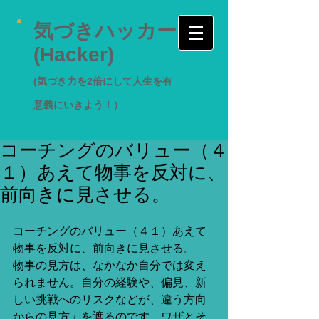
気づきハッカー
(Hacker)
(気づき力を2倍にして人生を有
意義にいきよう！）
コーチングのバリュー（４
１）あえて物事を反対に、
前向きに見させる。
コーチングのバリュー（４１）あえて
物事を反対に、前向きに見させる。 
物事の見方は、なかなか自分では変え
られません。自分の経験や、偏見、新
しい挑戦へのリスクなどが、違う方向
からの見方」を遮るのです。ワザとそ