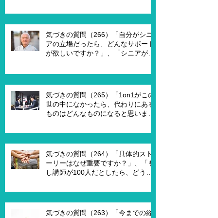
は何が必要ですか？」、「世代が違
うと違うのではないですか？」
気づきの質問（266）「自分がシニ
アの立場だったら、どんなサポート
が欲しいですか？」、「シニアが喜
んで、チャレンジするための馬鹿げ
たアイデアはありますか？」
気づきの質問（265）「1on1がこの
世の中になかったら、代わりにある
ものはどんなものになると思います
か？」、「X Xさんが1on1でポイ活
を進める為には、どんな仕組みが必
要ですか？」、「1on1を成功させる
ためのキーワードはなんですか？」
気づきの質問（264）「具体的スト
ーリーはなぜ重要ですか？」、「も
し講師が100人だとしたら、どうし
ますか？」、「もし講師一人一人に
魔法の力を与えるとしたら、どうし
ますか？」、「本当に重要な課題は
何ですか？」
気づきの質問（263）「今までの経