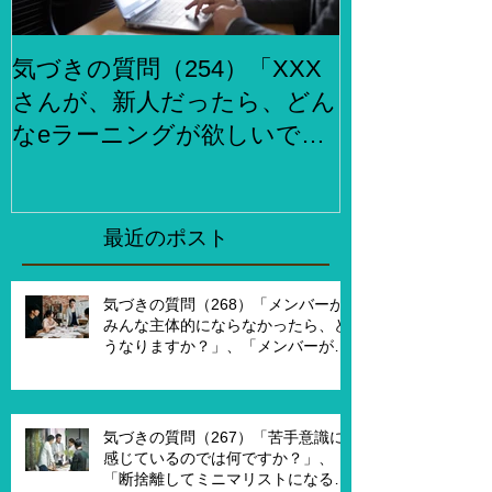
気づきの質問（254）「XXX
気づきの質問
さんが、新人だったら、どん
らでもお金
なeラーニングが欲しいです
何をしますか
か？」、「XXXさんが考える
２泊３日で旅
eラーニング3.0とはどんなも
ら、どこがい
のですか？」
「その人たち
最近のポスト
た時はどんな
気づきの質問（268）「メンバーが
みんな主体的にならなかったら、ど
うなりますか？」、「メンバーが主
体的になったらチームでどんなこと
を実現したいですか？」、「XXさん
がメンバーだったら、どんなサポー
トを受ければ、主体的になります
気づきの質問（267）「苦手意識に
か？」
感じているのでは何ですか？」、
「断捨離してミニマリストになるの