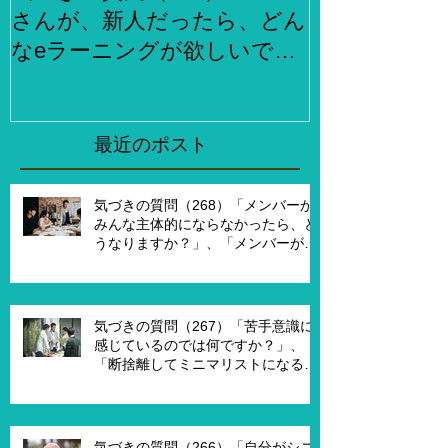
さんが、新人だったら、どん
らでもお金
なeラーニングが欲しいです
何をしますか
か？」、「XXXさんが考える
２泊３日で旅
eラーニング3.0とはどんなも
ら、どこがい
のですか？」
「その人たち
最近のポスト
た時はどんな
気づきの質問（268）「メンバーが
みんな主体的にならなかったら、ど
うなりますか？」、「メンバーが主
体的になったらチームでどんなこと
を実現したいですか？」、「XXさん
がメンバーだったら、どんなサポー
トを受ければ、主体的になります
気づきの質問（267）「苦手意識に
か？」
感じているのでは何ですか？」、
「断捨離してミニマリストになるの
は何が必要ですか？」、「世代が違
うと違うのではないですか？」
気づきの質問（266）「自分がシニ