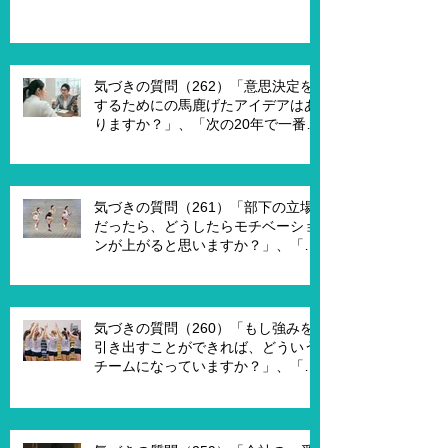
気づきの質問（262）「意思決定を
するためにの馬鹿げたアイデアはあ
りますか？」、「次の20年で一番大
切なキーワードは何ですか？」、
「もし経営管理職で10年後どうなっ
ていますか？」、「今幸せを感じる
ために、何を変える必要がありま
気づきの質問（261）「部下の立場
す？」
だったら、どうしたらモチベーショ
ンが上がると思いますか？」、「モ
チベーションを上げることで、本当
にパフォーマンスはあがります
か？」
気づきの質問（260）「もし強みを
引き出すことができれば、どういう
チームになっていますか？」、「も
し20年前に戻って、１からチームを
作れるとしたら、どういうチームを
作りたいですか？」