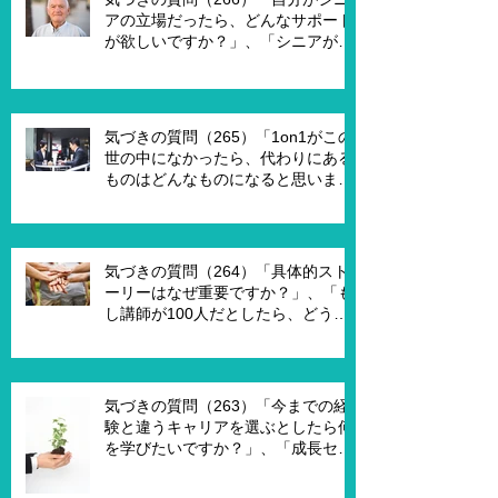
アの立場だったら、どんなサポート
が欲しいですか？」、「シニアが喜
んで、チャレンジするための馬鹿げ
たアイデアはありますか？」
気づきの質問（265）「1on1がこの
世の中になかったら、代わりにある
ものはどんなものになると思います
か？」、「X Xさんが1on1でポイ活
を進める為には、どんな仕組みが必
要ですか？」、「1on1を成功させる
ためのキーワードはなんですか？」
気づきの質問（264）「具体的スト
ーリーはなぜ重要ですか？」、「も
し講師が100人だとしたら、どうし
ますか？」、「もし講師一人一人に
魔法の力を与えるとしたら、どうし
ますか？」、「本当に重要な課題は
何ですか？」
気づきの質問（263）「今までの経
験と違うキャリアを選ぶとしたら何
を学びたいですか？」、「成長セグ
メントは何ですか？」、「この二つ
で悩んでいる理由は何ですか？」