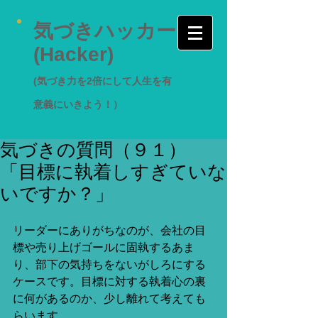
気づきハッカー
(Hacker)
(気づき力を2倍にして人生を有
意義にいきよう！）
気づきの質問（９１）
「目標に執着しすぎていな
いですか？」
リーダーにありがちなのが、会社の目
標や売り上げゴールに固執するあま
り、部下の気持ちをないがしろにする
ケースです。目標に対する執着心の裏
に何があるのか、少し離れて考えても
らいます。