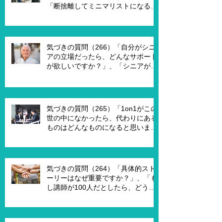
「断捨離してミニマリストになるの
は何が必要ですか？」、「世代が違
うと違うのではないですか？」
気づきの質問（266）「自分がシニ
アの立場だったら、どんなサポート
が欲しいですか？」、「シニアが喜
んで、チャレンジするための馬鹿げ
たアイデアはありますか？」
気づきの質問（265）「1on1がこの
世の中になかったら、代わりにある
ものはどんなものになると思います
か？」、「X Xさんが1on1でポイ活
を進める為には、どんな仕組みが必
要ですか？」、「1on1を成功させる
ためのキーワードはなんですか？」
気づきの質問（264）「具体的スト
ーリーはなぜ重要ですか？」、「も
し講師が100人だとしたら、どうし
ますか？」、「もし講師一人一人に
魔法の力を与えるとしたら、どうし
ますか？」、「本当に重要な課題は