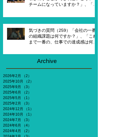
チームになっていますか？」、「も
し20年前に戻って、１からチームを
作れるとしたら、どういうチームを
作りたいですか？」
気づきの質問（259）「会社の一番
の組織課題は何ですか？」、「これ
まで一番の、仕事での達成感は何で
すか？」、「能力やキャリア、社会
との関わりなどを考えないとした
ら、何がしたいですか？」
Archive
2026年2月
（2）
2件の記事
2025年10月
（2）
2件の記事
2025年9月
（3）
3件の記事
2025年6月
（2）
2件の記事
2025年5月
（1）
1件の記事
2025年2月
（3）
3件の記事
2024年12月
（1）
1件の記事
2024年10月
（1）
1件の記事
2024年7月
（3）
3件の記事
2024年6月
（4）
4件の記事
2024年4月
（2）
2件の記事
2024年3月
（3）
3件の記事