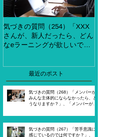
気づきの質問（254）「XXX
気づきの質問
さんが、新人だったら、どん
らでもお金
なeラーニングが欲しいです
何をしますか
か？」、「XXXさんが考える
２泊３日で旅
eラーニング3.0とはどんなも
ら、どこがい
のですか？」
「その人たち
最近のポスト
た時はどんな
気づきの質問（268）「メンバーが
みんな主体的にならなかったら、ど
うなりますか？」、「メンバーが主
体的になったらチームでどんなこと
を実現したいですか？」、「XXさん
がメンバーだったら、どんなサポー
トを受ければ、主体的になります
気づきの質問（267）「苦手意識に
か？」
感じているのでは何ですか？」、