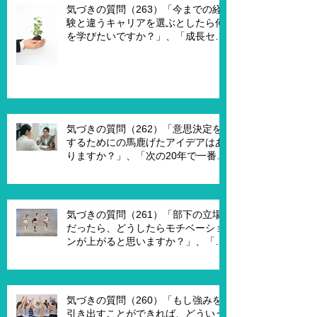
何ですか？」
気づきの質問（263）「今までの経
験と違うキャリアを選ぶとしたら何
を学びたいですか？」、「成長セグ
メントは何ですか？」、「この二つ
で悩んでいる理由は何ですか？」
気づきの質問（262）「意思決定を
するためにの馬鹿げたアイデアはあ
りますか？」、「次の20年で一番大
切なキーワードは何ですか？」、
「もし経営管理職で10年後どうなっ
ていますか？」、「今幸せを感じる
ために、何を変える必要がありま
気づきの質問（261）「部下の立場
す？」
だったら、どうしたらモチベーショ
ンが上がると思いますか？」、「モ
チベーションを上げることで、本当
にパフォーマンスはあがります
か？」
気づきの質問（260）「もし強みを
引き出すことができれば、どういう