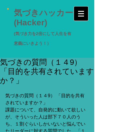
気づきハッカー
(Hacker)
(気づき力を2倍にして人生を有
意義にいきよう！）
気づきの質問（１４9）
「目的を共有されています
か？」
気づきの質問（１４9） 「目的を共有
されていますか？」
課題について、自発的に動いて欲しい
が、そういった人は部下７０人のう
ち、１割ぐらいしかいないと悩んでい
たリーダーに対する質問でした。「１