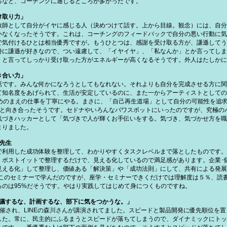
るなど、コーチングに通じるところが多かったです。
け取り力」
教師として自分がイヤに感じる人（決めつけて話す。上から目線。観念）には、自分
いなくなったそうです。これは、コーチングのフィードバックで自分の悪い行動に気
で気付けるひとは相当優秀ですが。もうひとつは、感謝を受け取る方が、謙遜してう
特に謙遜が好きなので、つい遠慮して、「イヤイヤ」、「私なんか」とか言ってしま
」と言ってしっかり受け取った方がエネルギーが高くなるそうです。外人はたしかに
き合い力」
話です。みんな何かになろうとしてもなれない。それよりも自分を完成させる方に関
て知名度をあげられて、生活が安定しているのに、また一からアーティストとしての
めのまえの仕事を丁寧にやる。まさに、「自己再生道場」として自分の可能性を追求
分と向き合ったそうです。セドナやいろんなパワスポットにいったのですが、究極の
気づきハッカーとして「気づきで人が輝くお手伝いをする。気づき、気づかせ方を職
まりました。
先生
で利用した成功体験を整理して、わかりやすくタスクレベルまで落としたものです。
、ポストイットで整理するだけで、見える化しているので満足感があります。企業･
見える化」して整理し、価値ある「解決策」や「成功法則」にして、共有による発展
です。 このセミナーで学んだのですが、座学・セミナーできくだけでは理解度は５％、
のは95%だそうです。やはり実践してはじめて身につくものですね。
「会議するな、計画するな、部下に気をつかうな。」
が開催され、LINEの森川さんが講演されてました。スピードと製品開発に優先順位を
した。常に、民主的にふるまうとスピードが落ちてしまうので、ダイナミックにトッ