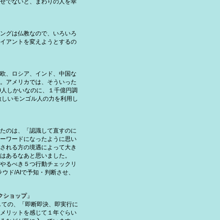
せでないと、まわりの人を幸
ングは仏教なので、いろいろ
イアントを変えようとするの
欧、ロシア、インド、中国な
。アメリカでは、そういった
0人しかいなのに、１千億円調
激しいモンゴル人の力を利用し
たのは、「認識して直すのに
ーワードになったように思い
される方の境遇によって大き
はあるなあと思いました。
やるべき５つ行動チェックリ
ウド/AIで予知・判断させ、
クショップ」
しての、「即断即決、即実行に
メリットを感じて１年ぐらい