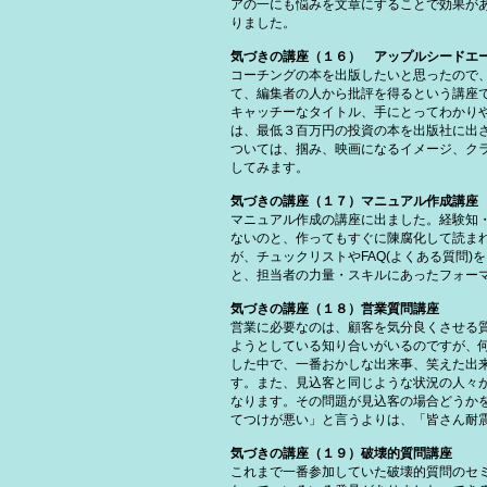
アの一にも悩みを文章にすることで効果が
りました。
気づきの講座（１６） アップルシードエ
コーチングの本を出版したいと思ったので
て、編集者の人から批評を得るという講座
キャッチーなタイトル、手にとってわかり
は、最低３百万円の投資の本を出版社に出
ついては、掴み、映画になるイメージ、ク
してみます。
気づきの講座（１７）マニュアル作成講座
マニュアル作成の講座に出ました。経験知
ないのと、作ってもすぐに陳腐化して読ま
が、チュックリストやFAQ(よくある質問
と、担当者の力量・スキルにあったフォー
気づきの講座（１８）営業質問講座
営業に必要なのは、顧客を気分良くさせる
ようとしている知り合いがいるのですが、
した中で、一番おかしな出来事、笑えた出
す。また、見込客と同じような状況の人々
なります。その問題が見込客の場合どうか
てつけが悪い」と言うよりは、「皆さん耐
気づきの講座（１９）破壊的質問講座
これまで一番参加していた破壊的質問のセ