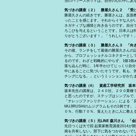
当のパワースポットは、自分の心の中にあ
気づきの講座（２） 勝屋久さん２ 「受
勝屋久さんの続きです。勝屋さんは、反面
ったことを感じます。それからイヤな人が
ネガティブな感情と向き合うのです。自分
ろこびを与えるということです。日本人は
りがとうございます！」「うれしいです！
気づきの講座（３） 勝屋久さん３ 「向
その後、ランチをして最後の勝屋久さんの
から、プロフェッショナルコネクターとし
るのです。わざと戦略的にやらず、1個1個
落ち込んだ時に、1年半かけてじっくり自
中にあることに気づいたそうです。私も、
チングになる。」というミッションがかた
気づきの講座（4） 資産工学研究所 坂本
坂本先生の講座は、２４０社、２００業種
と思ったのですが、ステップはシンプルで
「ナレッジファシリテーション」による「
MUJIRUSHIのムジグラムもその1例
０％、行動７０％、覚えたときに人に教える
気づきの講座（５）元LINE 森川さん 
先日つくば大で回 起業家教育講座2014
画を共有しない。部下に気をつかわないで