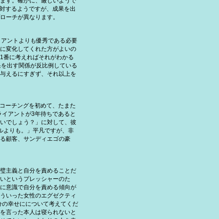
ます。確かに、厳しいようで
と相対するようですが、成果を出
ローチが異なります。
イアントよりも優秀である必要
に変化してくれた方がよいの
1番に考えればそれがわかる
果を出す関係が反比例している
与えるにすぎず、それ以上を
にコーチングを初めて、たまた
ライアントが3年待ちであると
いでしょう？」に対して、彼
ルよりも。」平凡ですが、非
る顧客、サンディエゴの豪
璧主義と自分を責めることだ
いというプレッシャーのた
に意識で自分を責める傾向が
ういった女性のエグゼクティ
分の幸せにについて考えてくだ
を言った本人は寝られないと