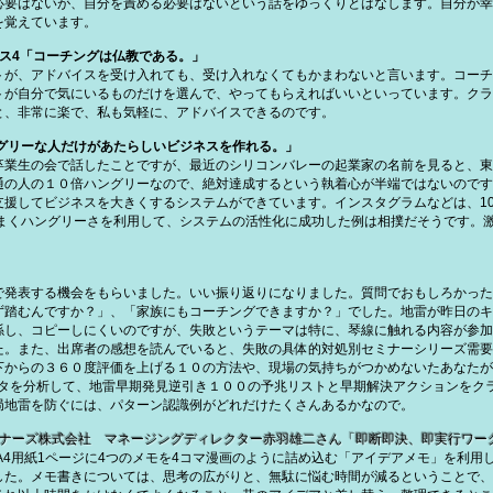
必要はないが、自分を責める必要はないという話をゆっくりとはなします。自分が幸
を覚えています。
ス4「コーチングは仏教である。」
トが、アドバイスを受け入れても、受け入れなくてもかまわないと言います。コーチ
トが自分で気にいるものだけを選んで、やってもらえればいいといっています。クラ
と、非常に楽で、私も気軽に、アドバイスできるのです。
グリーな人だけがあたらしいビジネスを作れる。」
卒業生の会で話したことですが、最近のシリコンバレーの起業家の名前を見ると、東
通の人の１０倍ハングリーなので、絶対達成するという執着心が半端ではないのです
支援してビジネスを大きくするシステムができています。インスタグラムなどは、1
うまくハングリーさを利用して、システムの活性化に成功した例は相撲だそうです。
で発表する機会をもらいました。いい振り返りになりました。質問でおもしろかった
ず踏むんですか？」、「家族にもコーチングできますか？」でした。地雷が昨日のキ
係し、コピーしにくいのですが、失敗というテーマは特に、琴線に触れる内容が参加
た。また、出席者の感想を読んでいると、失敗の具体的対処別セミナーシリーズ需要
下からの３６０度評価を上げる１０の方法や、現場の気持ちがつかめないたあなたが
タを分析して、地雷早期発見逆引き１００の予兆リストと早期解決アクションをクラ
局地雷を防ぐには、パターン認識例がどれだけたくさんあるかなので。
トナーズ株式会社 マネージングディレクター赤羽雄二さん「即断即決、即実行ワー
A4用紙1ページに4つのメモを4コマ漫画のように詰め込む「アイデアメモ」を利用
した。メモ書きについては、思考の広がりと、無駄に悩む時間が減るということで、