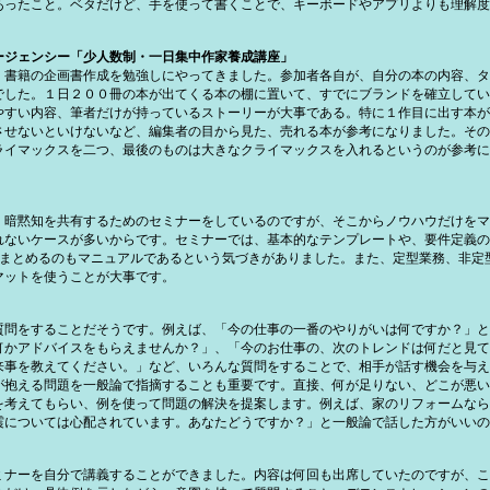
あったこと。ベタだけど、手を使って書くことで、キーボードやアプリよりも理解度
ージェンシー「少人数制・一日集中作家養成講座」
、書籍の企画書作成を勉強しにやってきました。参加者各自が、自分の本の内容、タ
でした。１日２００冊の本が出てくる本の棚に置いて、すでにブランドを確立してい
やすい内容、筆者だけが持っているストーリーが大事である。特に１作目に出す本が
させないといけないなど、編集者の目から見た、売れる本が参考になりました。その
ライマックスを二つ、最後のものは大きなクライマックスを入れるというのが参考に
・暗黙知を共有するためのセミナーをしているのですが、そこからノウハウだけをマ
れないケースが多いからです。セミナーでは、基本的なテンプレートや、要件定義の
)をまとめるのもマニュアルであるという気づきがありました。また、定型業務、非
マットを使うことが大事です。
質問をすることだそうです。例えば、「今の仕事の一番のやりがいは何ですか？」と
何かアドバイスをもらえませんか？」、「今のお仕事の、次のトレンドは何だと見て
来事を教えてください。」など、いろんな質問をすることで、相手が話す機会を与え
が抱える問題を一般論で指摘することも重要です。直接、何が足りない、どこが悪い
を考えてもらい、例を使って問題の解決を提案します。例えば、家のリフォームなら
震については心配されています。あなたどうですか？」と一般論で話した方がいいの
ミナーを自分で講義することができました。内容は何回も出席していたのですが、こ