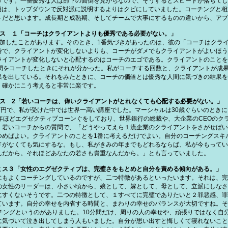
うです。一番優秀な人は部下の面倒を見がちなので、そうするとスピードが落ちてし
ookも成長期は、トップダウンで反対派に説明するよりはクビにしていました。コーチング
トだと思います。成長期と成熟期、そしてチームで大事にするものの違いから、アプ
ミス １「コーチはクライアントよりも優秀である必要がない。」
参加したことがあります。そのとき、1番気づきがあったのは、彼の「コーチはクラ
秀で、クライアントが変化しないよりも、コーチがダメでもクライアントがよいほう
ライアントが変化しないと心配するのはコーチのエゴである。クライアントのことを
人間をコーチしたときにそれが分かった。私がコーチする回数と、クライアントが成
果を出している。それをみたときに、コーチの価値とは優秀な人間に気づきの結果を
」確かにこう考えると非常に楽です。
ミス 2「若いコーチは、偉いクライアントがとれなくても心配する必要がない。」
万円で、私が受けた中では世界一高い講座でした。マーシャルは30歳ぐらいのとき
年ほどエグゼクティブコーンぐをしており、世界銀行の総裁や、大企業のCEOのク
、若いコーチからの質問で、「どうやってえら１流企業のクライアントをさがせばい
つめばよい。クライアントのことを1番に考えるだけでよい。自分のコーチングスキ
ドがなくても気にするな。もし、私がきみの年までもどれるならば、私が今もってい
んだから。それほどあなたの若さも貴重なんだから。」とも言っていました。
ミス３「女性のエグゼクティブは、完璧さをもとめと自分を責める傾向がある。」
にもよくコーチングしているのですが、二つ特徴があるといったいます。それは、完
の女性のリーダーは、小さい頃から、娘として、嫁として、母として、立派にしなさ
にすくないそうです。二つの特徴として、１すべてに完璧でありたいと２罪悪感、罪
ています。自分の幸せを内省する時間と、まわりの幸せのバランスが大切ですね。そ
チングというのがありました。10分間だけ、周りの人の幸せや、頑張りではなく自
に気づいて泣き出してしまう人もいました。自分が思い出すと悔しくて寝れないこと