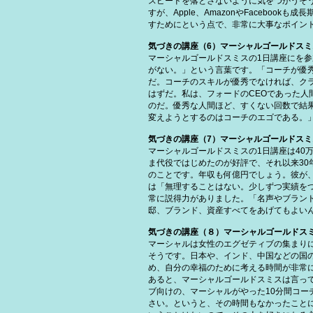
スピードを落とさないように気をつかうそ
すが、Apple、AmazonやFaceb
すためにという点で、非常に大事なポイン
気づきの講座（6）マーシャルゴールドス
マーシャルゴールドスミスの1日講座にを
がない。」という言葉です。「コーチが優
だ。コーチのスキルが優秀でなければ、ク
はずだ。私は、フォードのCEOであった
のだ。優秀な人間ほど、すくない回数で結
変えようとするのはコーチのエゴである。
気づきの講座（7）マーシャルゴールドス
マーシャルゴールドスミスの1日講座は40
ま代役ではじめたのが好評で、それ以来30
のことです。年収も何億円でしょう。彼が
は「無理することはない。少しずつ実績を
常に説得力がありました。「名声やブラン
邸、ブランド、資産すべてをあげてもよい
気づきの講座（８）マーシャルゴールドス
マーシャルは女性のエグゼティブの集まり
そうです。日本や、インド、中国などの国
め、自分の幸福のために考える時間が非常
あると、マーシャルゴールドスミスは言っ
ブ向けの、マーシャルがやった10分間コー
さい。というと、その時間もなかったこと