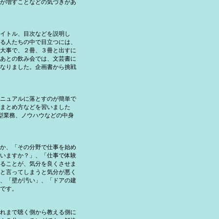
が増すことなどの気づきがあ
イトル、目次などを説明し
る人たちの中で目立つには、
大事で、２冊、３冊と出すに
あとの飲み会では、文芸書に
なりました。企画書から挑戦
ニュアルに落とすのが簡単で
まとめ方などを習いました
定型業務、ノウハウなどの中身
か、「その分野で仕事を始め
いますか？」、「仕事で体験
ることが、気分を良くさせま
と言ってしまうと気分が悪く
、「壁が汚い」、「ドアの建
です。
れまで聴く側から教える側に