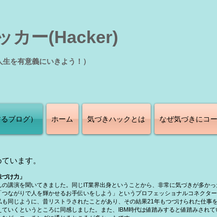
カー(Hacker)
て人生を有意義にいきよう！）
するブログ）
ホーム
気づきハックとは
なぜ気づきにコ
めています。
味づけ力」
の講演を聞いてきました。同じIT業界出身ということから、非常に気づきが多かっ
「つながりで人を輝かせるお手伝いをしよう」というプロフェッショナルコネクター
私も同じように、昔リストラされたことがあり、その結果21年もつづけられた仕事
ていくというところに同感しました。また、IBM時代は値踏みすると値踏みされて