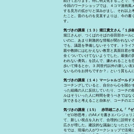
続けております。特に明文化することで、
今回のワークショップでは、４コマ漫画風
する見方の拡がりと深みがまし、それ以上
たこと。昔のものを見直すよりは、今の書
す。
気づきの講座（１３）堀江貴文さん「１歩
堀江さんが、つくばのそばの谷田部ホール
いのに、あまり刺激的な情報が聞かれない
でも、議題を準備しないそうです。トライ
親や教師にはむかえない教育と真面目君が
全くついていけてないようでした。最後の
われない勇気」を読んで、嫌われることを
歩いて帰るとか。３.同世代以外の新しい
ないものをお持ちですか？」という質もん
気づきの講座（１４）マーシャルゴールド
コーチングしていると、自分から心を開か
った組織の人に反抗していたり、コーチの
ルはそういった人に時間を使うべきではな
決できると考えること自体が、コーチのエ
気づきの講座（１5） 赤羽雄二さん「『ゼ
「ゼロ秒思考」のA4メモ書きエバンジェ
て、新しい視点を入れて、合理的に説明す
広さが増した。建設的な議論になったとい
モでは、現場の人がワークショップで活発