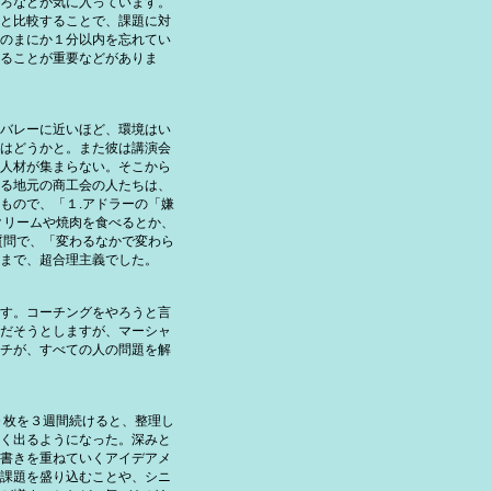
ろなどが気に入っています。
と比較することで、課題に対
のまにか１分以内を忘れてい
ることが重要などがありま
バレーに近いほど、環境はい
はどうかと。また彼は講演会
人材が集まらない。そこから
る地元の商工会の人たちは、
もので、「１.アドラーの「嫌
クリームや焼肉を食べるとか、
質問で、「変わるなかで変わら
まで、超合理主義でした。
す。コーチングをやろうと言
だそうとしますが、マーシャ
チが、すべての人の問題を解
０枚を３週間続けると、整理し
く出るようになった。深みと
書きを重ねていくアイデアメ
課題を盛り込むことや、シニ