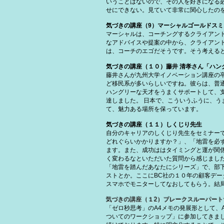
いうことはないので、その人を好きになる
せにできない。見ていて非常に関心したの
気づきの講座（9）マーシャルゴールドスミ
マーシャルは、コーチングするクライアン
なアドバイスや提案の中から、クライアン
は、コーチのエゴだそうです。そう考える
気づきの講座（１０）藤井 清孝さん「ハン
藤井さんが九州大学イノベーション講座の
ど移民系が多いらしいですね。彼らは、普
ハングリーな天才をうまくサポートして、
達しました。 日本で、こういうふうに、
て、魅力ある場所を保っています。
気づきの講座（１１）しくじり先生
自分のキャリアのしくじり先生をセミナー
どれぐらいかかりますか？」、「地雷を必
ます。また、成功ははタイミングと運が関
く変わるなといただいた質問から感じまし
「地雷を踏んだあなたにシリーズ」で、部
ストとか。ここにBC社の１０年の顧客デー
スマホでモニターしてなおしてもらう。結
気づきの講座（１2）ブレークスルーパー
「ゼロ秒思考」のA4メモの発展形として、
ついてのワークショップ」に参加してきま