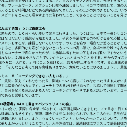
それ以上時間をかけなくてよくなること。昔のアイデアと差し替え、整理できるとこ
メモ、フレームワーク、オプション比較を練習しました。４コマで整理して、隣の人
考えることが時間飲むだである納得感がでました。そのほかの気づきとしては、いつ
くスピードをどんどん増やすように言われたこと。できることとできないことを分け
踏み出す勇気」つくば市商工会
に来たので、１０分ぐらい歩いて聞きに行きました。つくばは、日本で一番シリコン
のはなぜだという感想から始まりました。研究を事業化するのを町ぐるみで応援した
アスロンもするが、練習しないらしいです。つくばも箱や、場所だけ造るととがった
集まると、多面的な対応ができないというレベルの高い話で、会場の半分以上を占め
質もんコーナーで面白かったのが、１歩踏み出すために何をすれば良いですかという
恐れない。２.毎日小さなことでいいからいつもと違ったことをする。朝からアイス
友達を月に一人作る。」同じことを続けると、思考が停止するそうです。また最後の
に、「そんなこと考えて何か意味ありますか。意味ないことはやめましょう。」最後
スミス ５「コーチングできない人もいる。」
ず、質問に答えてくれなかったり、問題について話してくれなかったりする人がいま
能力に懐疑心がある人です。コーチもできるだけ寄り添って、共感して傾聴して聞き
く、自分を変える意思がある人だけコーチングするべきであると説いています。コー
ゴであると説明しています。
ロ秒思考』A4メモ書きエバンジェリストの会」
リストの会で、実際に各企業で試されている実例を聞いてきました。メモ書き１日１
る訓練になるそうです。実際、朝会で１年以上続けられているところから、意見がよ
う感想がありました。また、うまくいったことと、いかなかったことについて、メモ
に盛り上がっっということでした。人事評価では、業績目標にプラスして成長目標の