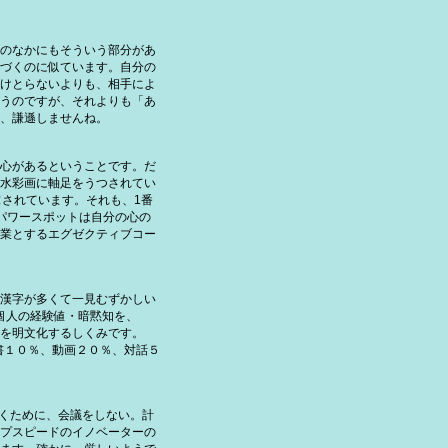
のなかにもそういう部分があ
づくのに似ています。自分の
けとらないよりも、相手によ
うのですが、それよりも「あ
、謙遜しませんね。
心があるということです。だ
水彩画に軸足をうつされてい
されています。それも、1番
パワースポットは自分の心の
業とするエグゼクティブコー
漢字が多くて一見むずかしい
個人の経験値・暗黙知を、
を明文化するしくみです。
読書１０％、動画２０％、対話５
置くために、会議をしない。計
プスピードのイノベーターの