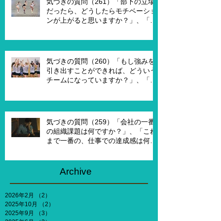
気づきの質問（261）「部下の立場
す？」
だったら、どうしたらモチベーショ
ンが上がると思いますか？」、「モ
チベーションを上げることで、本当
にパフォーマンスはあがります
か？」
気づきの質問（260）「もし強みを
引き出すことができれば、どういう
チームになっていますか？」、「も
し20年前に戻って、１からチームを
作れるとしたら、どういうチームを
作りたいですか？」
気づきの質問（259）「会社の一番
の組織課題は何ですか？」、「これ
まで一番の、仕事での達成感は何で
すか？」、「能力やキャリア、社会
との関わりなどを考えないとした
ら、何がしたいですか？」
Archive
2026年2月
（2）
2件の記事
2025年10月
（2）
2件の記事
2025年9月
（3）
3件の記事