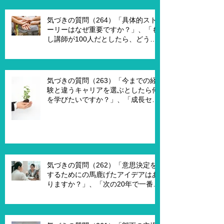
要ですか？」、「1on1を成功させる
ためのキーワードはなんですか？」
気づきの質問（264）「具体的スト
ーリーはなぜ重要ですか？」、「も
し講師が100人だとしたら、どうし
ますか？」、「もし講師一人一人に
魔法の力を与えるとしたら、どうし
ますか？」、「本当に重要な課題は
何ですか？」
気づきの質問（263）「今までの経
験と違うキャリアを選ぶとしたら何
を学びたいですか？」、「成長セグ
メントは何ですか？」、「この二つ
で悩んでいる理由は何ですか？」
気づきの質問（262）「意思決定を
するためにの馬鹿げたアイデアはあ
りますか？」、「次の20年で一番大
切なキーワードは何ですか？」、
「もし経営管理職で10年後どうなっ
ていますか？」、「今幸せを感じる
ために、何を変える必要がありま