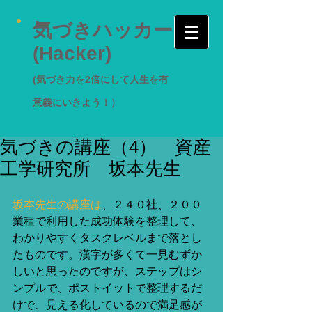
気づきハッカー
(Hacker)
(気づき力を2倍にして人生を有
意義にいきよう！）
気づきの講座（4） 資産
工学研究所 坂本先生
坂本先生の講座は
、２４０社、２００
業種で利用した成功体験を整理して、
わかりやすくタスクレベルまで落とし
たものです。漢字が多くて一見むずか
しいと思ったのですが、ステップはシ
ンプルで、ポストイットで整理するだ
けで、見える化しているので満足感が