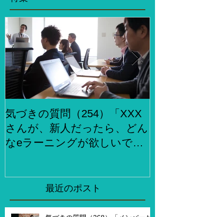
気づきの質問（254）「XXX
気づきの質問
さんが、新人だったら、どん
らでもお金
なeラーニングが欲しいです
何をしますか
か？」、「XXXさんが考える
２泊３日で旅
eラーニング3.0とはどんなも
ら、どこがい
のですか？」
「その人たち
最近のポスト
た時はどんな