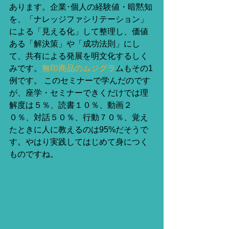
あります。企業･個人の経験値・暗黙知
を、「ナレッジファシリテーション」
による「見える化」して整理し、価値
ある「解決策」や「成功法則」にし
て、共有による発展を明文化するしく
みです。
無印商品のムジグラ
ムもその1
例です。 このセミナーで学んだのです
が、座学・セミナーできくだけでは理
解度は５％、読書１０％、動画２
０％、対話５０％、行動７０％、覚え
たときに人に教えるのは95%だそうで
す。やはり実践してはじめて身につく
ものですね。 