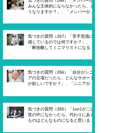
気づきの質問（268）「メンバーが
みんな主体的にならなかったら、ど
うなりますか？」、「メンバーが主
体的になったらチームでどんなこと
を実現したいですか？」、「XXさん
がメンバーだったら、どんなサポー
トを受ければ、主体的になります
気づきの質問（267）「苦手意識に
か？」
感じているのでは何ですか？」、
「断捨離してミニマリストになるの
は何が必要ですか？」、「世代が違
うと違うのではないですか？」
気づきの質問（266）「自分がシニ
アの立場だったら、どんなサポート
が欲しいですか？」、「シニアが喜
んで、チャレンジするための馬鹿げ
たアイデアはありますか？」
気づきの質問（265）「1on1がこの
世の中になかったら、代わりにある
ものはどんなものになると思います
か？」、「X Xさんが1on1でポイ活
を進める為には、どんな仕組みが必