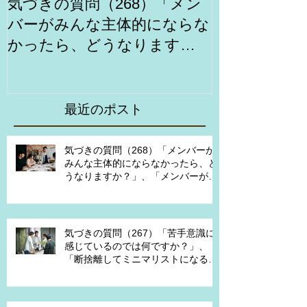
気づきの質問（268）「メン
気づきの質問
バーがみんな主体的にならな
意識に感じて
かったら、どうなります
すか？」、「
か？」、「メンバーが主体的
マリストにな
になったらチームでどんなこ
ですか？」、
とを実現したいですか？」、
違うのではな
最近のポスト
「XXさんがメンバーだった
ら、どんなサポートを受けれ
気づきの質問（268）「メンバーが
みんな主体的にならなかったら、ど
ば、主体的になりますか？」
うなりますか？」、「メンバーが主
体的になったらチームでどんなこと
を実現したいですか？」、「XXさん
がメンバーだったら、どんなサポー
トを受ければ、主体的になります
気づきの質問（267）「苦手意識に
か？」
感じているのでは何ですか？」、
「断捨離してミニマリストになるの
は何が必要ですか？」、「世代が違