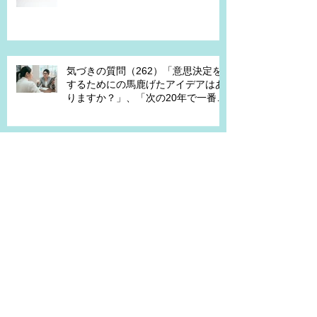
を学びたいですか？」、「成長セグ
メントは何ですか？」、「この二つ
で悩んでいる理由は何ですか？」
気づきの質問（262）「意思決定を
するためにの馬鹿げたアイデアはあ
りますか？」、「次の20年で一番大
切なキーワードは何ですか？」、
「もし経営管理職で10年後どうなっ
ていますか？」、「今幸せを感じる
ために、何を変える必要がありま
気づきの質問（261）「部下の立場
す？」
だったら、どうしたらモチベーショ
ンが上がると思いますか？」、「モ
チベーションを上げることで、本当
にパフォーマンスはあがります
か？」
気づきの質問（260）「もし強みを
引き出すことができれば、どういう
チームになっていますか？」、「も
し20年前に戻って、１からチームを