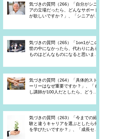
うと違うのではないですか？」
気づきの質問（266）「自分がシニ
アの立場だったら、どんなサポート
が欲しいですか？」、「シニアが喜
んで、チャレンジするための馬鹿げ
たアイデアはありますか？」
気づきの質問（265）「1on1がこの
世の中になかったら、代わりにある
ものはどんなものになると思います
か？」、「X Xさんが1on1でポイ活
を進める為には、どんな仕組みが必
要ですか？」、「1on1を成功させる
ためのキーワードはなんですか？」
気づきの質問（264）「具体的スト
ーリーはなぜ重要ですか？」、「も
し講師が100人だとしたら、どうし
ますか？」、「もし講師一人一人に
魔法の力を与えるとしたら、どうし
ますか？」、「本当に重要な課題は
何ですか？」
気づきの質問（263）「今までの経
験と違うキャリアを選ぶとしたら何