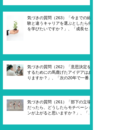
魔法の力を与えるとしたら、どうし
ますか？」、「本当に重要な課題は
何ですか？」
気づきの質問（263）「今までの経
験と違うキャリアを選ぶとしたら何
を学びたいですか？」、「成長セグ
メントは何ですか？」、「この二つ
で悩んでいる理由は何ですか？」
気づきの質問（262）「意思決定を
するためにの馬鹿げたアイデアはあ
りますか？」、「次の20年で一番大
切なキーワードは何ですか？」、
「もし経営管理職で10年後どうなっ
ていますか？」、「今幸せを感じる
ために、何を変える必要がありま
気づきの質問（261）「部下の立場
す？」
だったら、どうしたらモチベーショ
ンが上がると思いますか？」、「モ
チベーションを上げることで、本当
にパフォーマンスはあがります
か？」