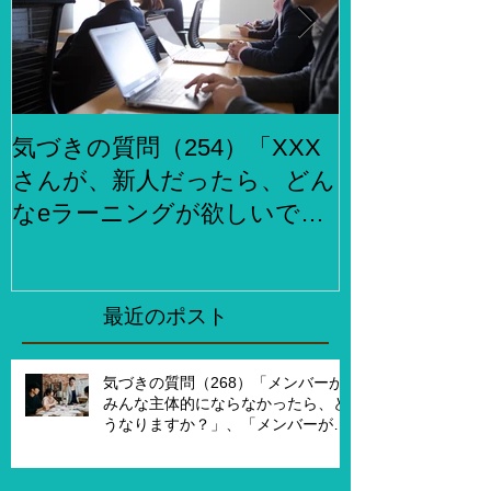
気づきの質問（254）「XXX
気づきの質問
さんが、新人だったら、どん
らでもお金
なeラーニングが欲しいです
何をしますか
か？」、「XXXさんが考える
２泊３日で旅
eラーニング3.0とはどんなも
ら、どこがい
のですか？」
「その人たち
最近のポスト
た時はどんな
気づきの質問（268）「メンバーが
みんな主体的にならなかったら、ど
うなりますか？」、「メンバーが主
体的になったらチームでどんなこと
を実現したいですか？」、「XXさん
がメンバーだったら、どんなサポー