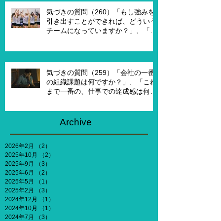
気づきの質問（260）「もし強みを
引き出すことができれば、どういう
チームになっていますか？」、「も
し20年前に戻って、１からチームを
作れるとしたら、どういうチームを
作りたいですか？」
気づきの質問（259）「会社の一番
の組織課題は何ですか？」、「これ
まで一番の、仕事での達成感は何で
すか？」、「能力やキャリア、社会
との関わりなどを考えないとした
ら、何がしたいですか？」
Archive
2026年2月
（2）
2件の記事
2025年10月
（2）
2件の記事
2025年9月
（3）
3件の記事
2025年6月
（2）
2件の記事
2025年5月
（1）
1件の記事
2025年2月
（3）
3件の記事
2024年12月
（1）
1件の記事
2024年10月
（1）
1件の記事
2024年7月
（3）
3件の記事