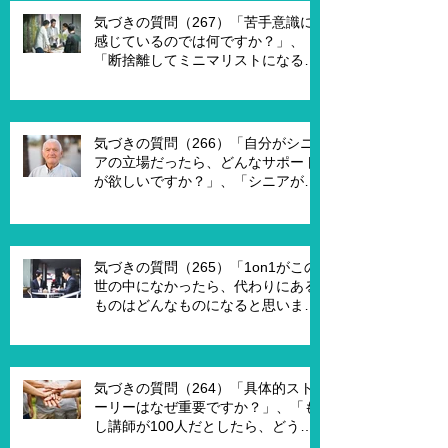
トを受ければ、主体的になります
気づきの質問（267）「苦手意識に
か？」
感じているのでは何ですか？」、
「断捨離してミニマリストになるの
は何が必要ですか？」、「世代が違
うと違うのではないですか？」
気づきの質問（266）「自分がシニ
アの立場だったら、どんなサポート
が欲しいですか？」、「シニアが喜
んで、チャレンジするための馬鹿げ
たアイデアはありますか？」
気づきの質問（265）「1on1がこの
世の中になかったら、代わりにある
ものはどんなものになると思います
か？」、「X Xさんが1on1でポイ活
を進める為には、どんな仕組みが必
要ですか？」、「1on1を成功させる
ためのキーワードはなんですか？」
気づきの質問（264）「具体的スト
ーリーはなぜ重要ですか？」、「も
し講師が100人だとしたら、どうし
ますか？」、「もし講師一人一人に