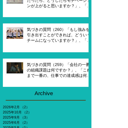
だったら、どうしたらモチベーショ
ンが上がると思いますか？」、「モ
チベーションを上げることで、本当
にパフォーマンスはあがります
か？」
気づきの質問（260）「もし強みを
引き出すことができれば、どういう
チームになっていますか？」、「も
し20年前に戻って、１からチームを
作れるとしたら、どういうチームを
作りたいですか？」
気づきの質問（259）「会社の一番
の組織課題は何ですか？」、「これ
まで一番の、仕事での達成感は何で
すか？」、「能力やキャリア、社会
との関わりなどを考えないとした
ら、何がしたいですか？」
Archive
2026年2月
（2）
2件の記事
2025年10月
（2）
2件の記事
2025年9月
（3）
3件の記事
2025年6月
（2）
2件の記事
2025年5月
（1）
1件の記事