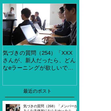
気づきの質問（254）「XXX
気づきの質問
さんが、新人だったら、どん
らでもお金
なeラーニングが欲しいです
何をしますか
か？」、「XXXさんが考える
２泊３日で旅
eラーニング3.0とはどんなも
ら、どこがい
のですか？」
「その人たち
最近のポスト
た時はどんな
気づきの質問（268）「メンバーが
みんな主体的にならなかったら、ど