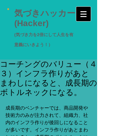
気づきハッカー
(Hacker)
(気づき力を2倍にして人生を有
意義にいきよう！）
コーチングのバリュー（４
３）インフラ作りがあと
まわしになると、成長期の
ボトルネックになる。
成長期のベンチャーでは、商品開発や
技術力のみが注力されて、組織力、社
内のインフラ作りが後回しになること
が多いです。インフラ作りがあとまわ