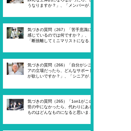
うなりますか？」、「メンバーが主
体的になったらチームでどんなこと
を実現したいですか？」、「XXさん
がメンバーだったら、どんなサポー
トを受ければ、主体的になります
気づきの質問（267）「苦手意識に
か？」
感じているのでは何ですか？」、
「断捨離してミニマリストになるの
は何が必要ですか？」、「世代が違
うと違うのではないですか？」
気づきの質問（266）「自分がシニ
アの立場だったら、どんなサポート
が欲しいですか？」、「シニアが喜
んで、チャレンジするための馬鹿げ
たアイデアはありますか？」
気づきの質問（265）「1on1がこの
世の中になかったら、代わりにある
ものはどんなものになると思います
か？」、「X Xさんが1on1でポイ活
を進める為には、どんな仕組みが必
要ですか？」、「1on1を成功させる