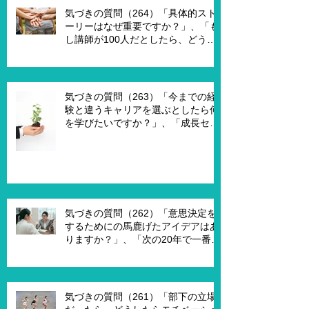
ためのキーワードはなんですか？」
気づきの質問（264）「具体的スト
ーリーはなぜ重要ですか？」、「も
し講師が100人だとしたら、どうし
ますか？」、「もし講師一人一人に
魔法の力を与えるとしたら、どうし
ますか？」、「本当に重要な課題は
何ですか？」
気づきの質問（263）「今までの経
験と違うキャリアを選ぶとしたら何
を学びたいですか？」、「成長セグ
メントは何ですか？」、「この二つ
で悩んでいる理由は何ですか？」
気づきの質問（262）「意思決定を
するためにの馬鹿げたアイデアはあ
りますか？」、「次の20年で一番大
切なキーワードは何ですか？」、
「もし経営管理職で10年後どうなっ
ていますか？」、「今幸せを感じる
ために、何を変える必要がありま
気づきの質問（261）「部下の立場
す？」