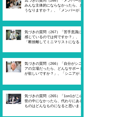
気づきの質問（268）「メンバーが
みんな主体的にならなかったら、ど
うなりますか？」、「メンバーが主
体的になったらチームでどんなこと
を実現したいですか？」、「XXさん
がメンバーだったら、どんなサポー
トを受ければ、主体的になります
気づきの質問（267）「苦手意識に
か？」
感じているのでは何ですか？」、
「断捨離してミニマリストになるの
は何が必要ですか？」、「世代が違
うと違うのではないですか？」
気づきの質問（266）「自分がシニ
アの立場だったら、どんなサポート
が欲しいですか？」、「シニアが喜
んで、チャレンジするための馬鹿げ
たアイデアはありますか？」
気づきの質問（265）「1on1がこの
世の中になかったら、代わりにある
ものはどんなものになると思います
か？」、「X Xさんが1on1でポイ活
を進める為には、どんな仕組みが必