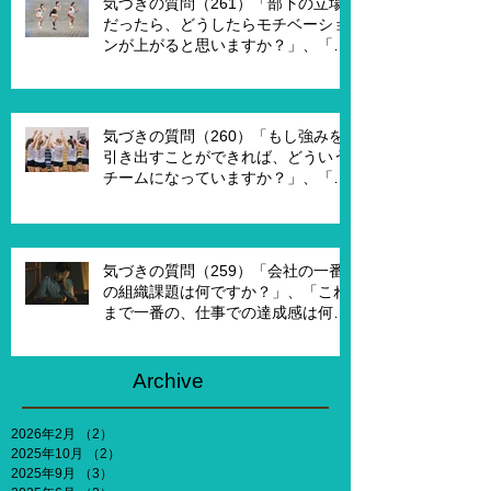
気づきの質問（261）「部下の立場
す？」
だったら、どうしたらモチベーショ
ンが上がると思いますか？」、「モ
チベーションを上げることで、本当
にパフォーマンスはあがります
か？」
気づきの質問（260）「もし強みを
引き出すことができれば、どういう
チームになっていますか？」、「も
し20年前に戻って、１からチームを
作れるとしたら、どういうチームを
作りたいですか？」
気づきの質問（259）「会社の一番
の組織課題は何ですか？」、「これ
まで一番の、仕事での達成感は何で
すか？」、「能力やキャリア、社会
との関わりなどを考えないとした
ら、何がしたいですか？」
Archive
2026年2月
（2）
2件の記事
2025年10月
（2）
2件の記事
2025年9月
（3）
3件の記事