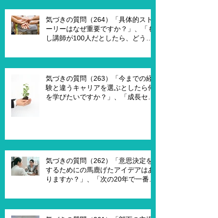
要ですか？」、「1on1を成功させる
ためのキーワードはなんですか？」
気づきの質問（264）「具体的スト
ーリーはなぜ重要ですか？」、「も
し講師が100人だとしたら、どうし
ますか？」、「もし講師一人一人に
魔法の力を与えるとしたら、どうし
ますか？」、「本当に重要な課題は
何ですか？」
気づきの質問（263）「今までの経
験と違うキャリアを選ぶとしたら何
を学びたいですか？」、「成長セグ
メントは何ですか？」、「この二つ
で悩んでいる理由は何ですか？」
気づきの質問（262）「意思決定を
するためにの馬鹿げたアイデアはあ
りますか？」、「次の20年で一番大
切なキーワードは何ですか？」、
「もし経営管理職で10年後どうなっ
ていますか？」、「今幸せを感じる
ために、何を変える必要がありま