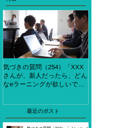
気づきの質問（254）「XXX
気づきの質問
さんが、新人だったら、どん
らでもお金
なeラーニングが欲しいです
何をしますか
か？」、「XXXさんが考える
２泊３日で旅
eラーニング3.0とはどんなも
ら、どこがい
のですか？」
「その人たち
最近のポスト
た時はどんな