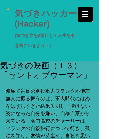
気づきハッカー
(Hacker)
(気づき力を2倍にして人生を有
意義にいきよう！）
気づきの映画（１３）
「セントオブウーマン」
偏屈で盲目の退役軍人フランクが傍若
無人に振る舞うのは、軍人時代にはめ
をはずしすぎた結果失明し、情けない
姿になった自分を嫌い、自暴自棄から
来ている。名門高校のチャーリーは、
フランクの自殺旅行について行き、孤
独を知り、友情が芽生え、自殺を思い