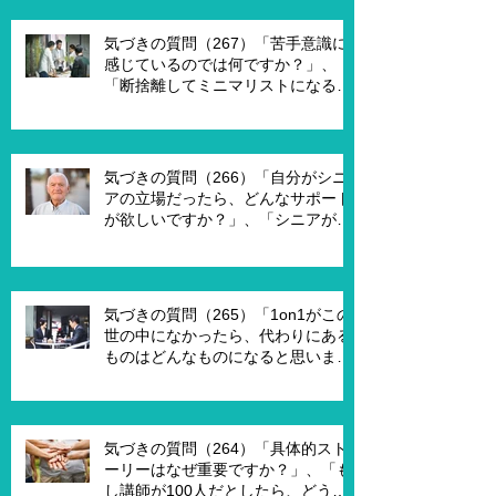
がメンバーだったら、どんなサポー
トを受ければ、主体的になります
気づきの質問（267）「苦手意識に
か？」
感じているのでは何ですか？」、
「断捨離してミニマリストになるの
は何が必要ですか？」、「世代が違
うと違うのではないですか？」
気づきの質問（266）「自分がシニ
アの立場だったら、どんなサポート
が欲しいですか？」、「シニアが喜
んで、チャレンジするための馬鹿げ
たアイデアはありますか？」
気づきの質問（265）「1on1がこの
世の中になかったら、代わりにある
ものはどんなものになると思います
か？」、「X Xさんが1on1でポイ活
を進める為には、どんな仕組みが必
要ですか？」、「1on1を成功させる
ためのキーワードはなんですか？」
気づきの質問（264）「具体的スト
ーリーはなぜ重要ですか？」、「も
し講師が100人だとしたら、どうし