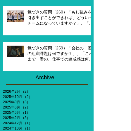
か？」
気づきの質問（260）「もし強みを
引き出すことができれば、どういう
チームになっていますか？」、「も
し20年前に戻って、１からチームを
作れるとしたら、どういうチームを
作りたいですか？」
気づきの質問（259）「会社の一番
の組織課題は何ですか？」、「これ
まで一番の、仕事での達成感は何で
すか？」、「能力やキャリア、社会
との関わりなどを考えないとした
ら、何がしたいですか？」
Archive
2026年2月
（2）
2件の記事
2025年10月
（2）
2件の記事
2025年9月
（3）
3件の記事
2025年6月
（2）
2件の記事
2025年5月
（1）
1件の記事
2025年2月
（3）
3件の記事
2024年12月
（1）
1件の記事
2024年10月
（1）
1件の記事