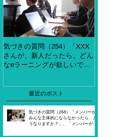
気づきの質問（254）「XXX
気づきの質問
さんが、新人だったら、どん
らでもお金
なeラーニングが欲しいです
何をしますか
か？」、「XXXさんが考える
２泊３日で旅
eラーニング3.0とはどんなも
ら、どこがい
のですか？」
「その人たち
最近のポスト
た時はどんな
気づきの質問（268）「メンバーが
みんな主体的にならなかったら、ど
うなりますか？」、「メンバーが主
体的になったらチームでどんなこと
を実現したいですか？」、「XXさん