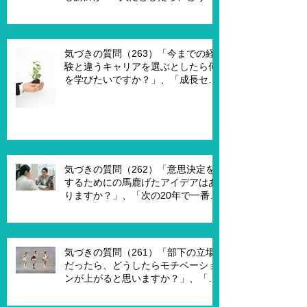
ますか？」、「もし講師一人一人に
魔法の力を与えるとしたら、どうし
ますか？」、「本当に重要な課題は
何ですか？」
気づきの質問（263）「今までの経
験と違うキャリアを選ぶとしたら何
を学びたいですか？」、「成長セグ
メントは何ですか？」、「この二つ
で悩んでいる理由は何ですか？」
気づきの質問（262）「意思決定を
するためにの馬鹿げたアイデアはあ
りますか？」、「次の20年で一番大
切なキーワードは何ですか？」、
「もし経営管理職で10年後どうなっ
ていますか？」、「今幸せを感じる
ために、何を変える必要がありま
気づきの質問（261）「部下の立場
す？」
だったら、どうしたらモチベーショ
ンが上がると思いますか？」、「モ
チベーションを上げることで、本当
にパフォーマンスはあがります