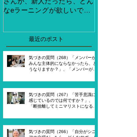
さんが、新人だったら、どん
らでもお金
なeラーニングが欲しいです
何をしますか
か？」、「XXXさんが考える
２泊３日で旅
eラーニング3.0とはどんなも
ら、どこがい
のですか？」
「その人たち
最近のポスト
た時はどんな
気づきの質問（268）「メンバーが
みんな主体的にならなかったら、ど
うなりますか？」、「メンバーが主
体的になったらチームでどんなこと
を実現したいですか？」、「XXさん
がメンバーだったら、どんなサポー
トを受ければ、主体的になります
気づきの質問（267）「苦手意識に
か？」
感じているのでは何ですか？」、
「断捨離してミニマリストになるの
は何が必要ですか？」、「世代が違
うと違うのではないですか？」
気づきの質問（266）「自分がシニ