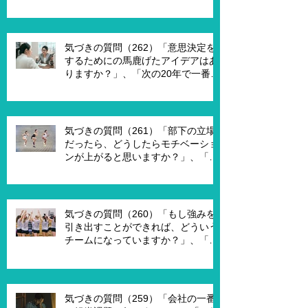
気づきの質問（262）「意思決定を
するためにの馬鹿げたアイデアはあ
りますか？」、「次の20年で一番大
切なキーワードは何ですか？」、
「もし経営管理職で10年後どうなっ
ていますか？」、「今幸せを感じる
ために、何を変える必要がありま
気づきの質問（261）「部下の立場
す？」
だったら、どうしたらモチベーショ
ンが上がると思いますか？」、「モ
チベーションを上げることで、本当
にパフォーマンスはあがります
か？」
気づきの質問（260）「もし強みを
引き出すことができれば、どういう
チームになっていますか？」、「も
し20年前に戻って、１からチームを
作れるとしたら、どういうチームを
作りたいですか？」
気づきの質問（259）「会社の一番