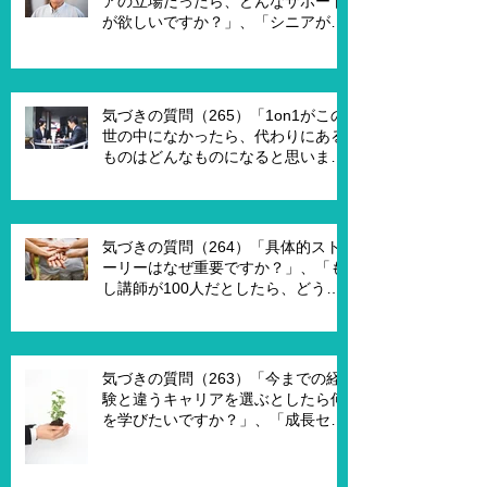
アの立場だったら、どんなサポート
が欲しいですか？」、「シニアが喜
んで、チャレンジするための馬鹿げ
たアイデアはありますか？」
気づきの質問（265）「1on1がこの
世の中になかったら、代わりにある
ものはどんなものになると思います
か？」、「X Xさんが1on1でポイ活
を進める為には、どんな仕組みが必
要ですか？」、「1on1を成功させる
ためのキーワードはなんですか？」
気づきの質問（264）「具体的スト
ーリーはなぜ重要ですか？」、「も
し講師が100人だとしたら、どうし
ますか？」、「もし講師一人一人に
魔法の力を与えるとしたら、どうし
ますか？」、「本当に重要な課題は
何ですか？」
気づきの質問（263）「今までの経
験と違うキャリアを選ぶとしたら何
を学びたいですか？」、「成長セグ
メントは何ですか？」、「この二つ
で悩んでいる理由は何ですか？」