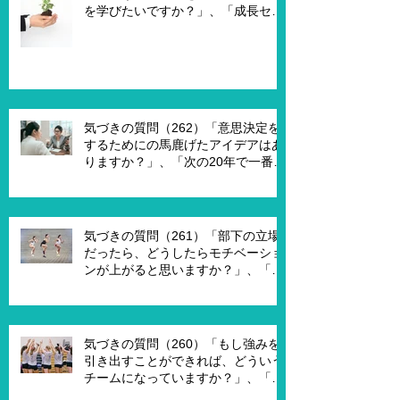
を学びたいですか？」、「成長セグ
メントは何ですか？」、「この二つ
で悩んでいる理由は何ですか？」
気づきの質問（262）「意思決定を
するためにの馬鹿げたアイデアはあ
りますか？」、「次の20年で一番大
切なキーワードは何ですか？」、
「もし経営管理職で10年後どうなっ
ていますか？」、「今幸せを感じる
ために、何を変える必要がありま
気づきの質問（261）「部下の立場
す？」
だったら、どうしたらモチベーショ
ンが上がると思いますか？」、「モ
チベーションを上げることで、本当
にパフォーマンスはあがります
か？」
気づきの質問（260）「もし強みを
引き出すことができれば、どういう
チームになっていますか？」、「も
し20年前に戻って、１からチームを