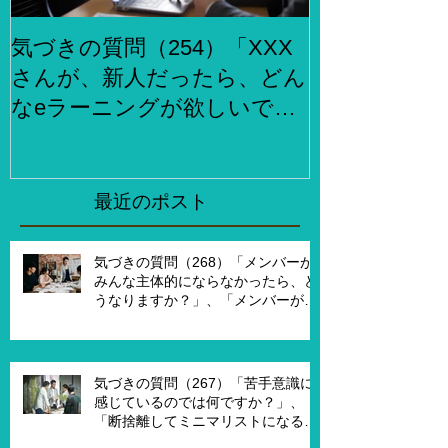
気づきの質問（254）「XXX
気づきの質問
さんが、新人だったら、どん
らでもお金
なeラーニングが欲しいです
何をしますか
か？」、「XXXさんが考える
２泊３日で旅
eラーニング3.0とはどんなも
ら、どこがい
のですか？」
「その人たち
最近のポスト
た時はどんな
気づきの質問（268）「メンバーが
みんな主体的にならなかったら、ど
うなりますか？」、「メンバーが主
体的になったらチームでどんなこと
を実現したいですか？」、「XXさん
がメンバーだったら、どんなサポー
トを受ければ、主体的になります
気づきの質問（267）「苦手意識に
か？」
感じているのでは何ですか？」、
「断捨離してミニマリストになるの
は何が必要ですか？」、「世代が違