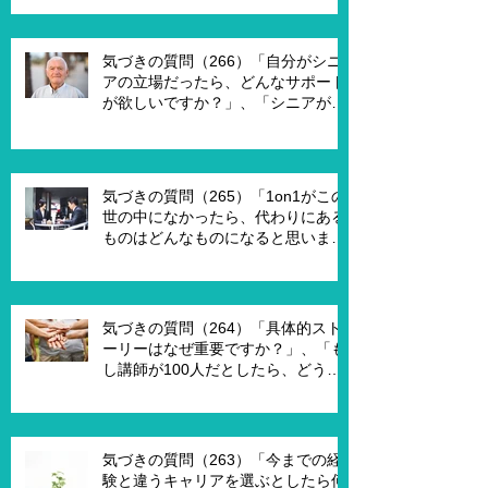
うと違うのではないですか？」
気づきの質問（266）「自分がシニ
アの立場だったら、どんなサポート
が欲しいですか？」、「シニアが喜
んで、チャレンジするための馬鹿げ
たアイデアはありますか？」
気づきの質問（265）「1on1がこの
世の中になかったら、代わりにある
ものはどんなものになると思います
か？」、「X Xさんが1on1でポイ活
を進める為には、どんな仕組みが必
要ですか？」、「1on1を成功させる
ためのキーワードはなんですか？」
気づきの質問（264）「具体的スト
ーリーはなぜ重要ですか？」、「も
し講師が100人だとしたら、どうし
ますか？」、「もし講師一人一人に
魔法の力を与えるとしたら、どうし
ますか？」、「本当に重要な課題は
何ですか？」
気づきの質問（263）「今までの経
験と違うキャリアを選ぶとしたら何