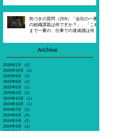
作れるとしたら、どういうチームを
作りたいですか？」
気づきの質問（259）「会社の一番
の組織課題は何ですか？」、「これ
まで一番の、仕事での達成感は何で
すか？」、「能力やキャリア、社会
との関わりなどを考えないとした
ら、何がしたいですか？」
Archive
2026年2月
（2）
2件の記事
2025年10月
（2）
2件の記事
2025年9月
（3）
3件の記事
2025年6月
（2）
2件の記事
2025年5月
（1）
1件の記事
2025年2月
（3）
3件の記事
2024年12月
（1）
1件の記事
2024年10月
（1）
1件の記事
2024年7月
（3）
3件の記事
2024年6月
（4）
4件の記事
2024年4月
（2）
2件の記事
2024年3月
（3）
3件の記事
2024年2月
（3）
3件の記事
2023年12月
（3）
3件の記事